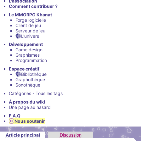
L'association
Comment contribuer ?
Le MMORPG Khanat
Forge logicielle
Client de jeu
Serveur de jeu
L'univers
Développement
Game design
Graphismes
Programmation
Espace créatif
Bibliothèque
Graphothèque
Sonothèque
Catégories - Tous les tags
À propos du wiki
Une page au hasard
F.A.Q
Nous soutenir
Article principal
Discussion