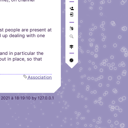
ost people are present at
 up dealing with one
and in particular the
ut in place, so that
Association
2021 à 18:19:10
by
127.0.0.1