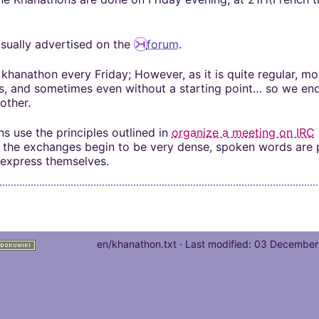
rs de Khaganat
mité à 100Mo par
ccessible sans
 pas validé.
ur. Allumez vos
dies avec nos
usually advertised on the
forum
.
notre outil
es retrouver sur
aux dons, en
férez le salon
igne, et sur nos
 argent. Découvrez
 khanathon every Friday; However, as it is quite regular, m
in que nous
s, and sometimes even without a starting point… so we end
other.
us loin !
s use the principles outlined in
organize a meeting on IRC
f the exchanges begin to be very dense, spoken words are p
express themselves.
en/khanathon.txt
· Last modified:
03 December 