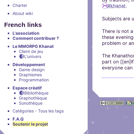
Brillez aux couleu
peut s'inscrire, mais li
Salon audio et vidéo, a
Charter
#khanat
.
Nous soutenir
Aider Khaganat
personne si vous n'êtes
compte, via le navigate
Vous cherchez des goo
About wiki
Subjects are 
micro ! /!\ Ce n'est pas 
visuels ? Vous pouvez l
Notre projet vit grâce 
French links
principal d'échange, pré
quelques boutiques en l
nature, en temps ou en
There is not a
XMPP.
L'association
stands.
comment nous aider, af
these evening
Comment contribuer ?
problem or an
puissions aller encore pl
Le MMORPG Khanat
Client de jeu
The Khanathon
L'univers
part on [[en|I
Développement
everyone can 
Game design
Graphismes
Programmation
Espace créatif
Bibliothèque
Graphothèque
Sonothèque
Catégories - Tous les tags
F.A.Q
Soutenir le projet