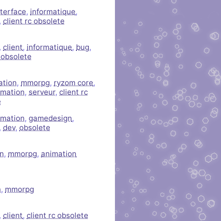
nterface
,
informatique
,
,
client rc obsolete
,
client
,
informatique
,
bug
,
c obsolete
cation
,
mmorpg
,
ryzom core
,
mation
,
serveur
,
client rc
e
mation
,
gamedesign
,
,
dev
,
obsolete
on
,
mmorpg
,
animation
n
,
mmorpg
,
client
,
client rc obsolete