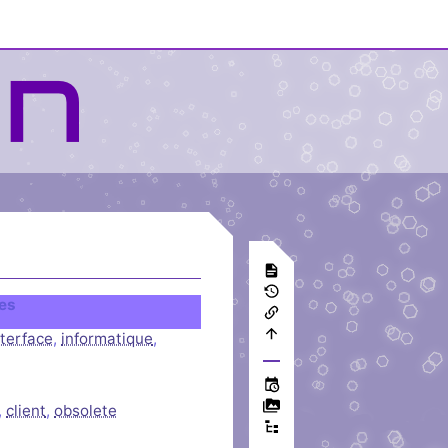
tes
nterface
,
informatique
,
,
client
,
obsolete