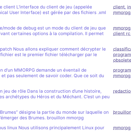
e client L'interface du client de jeu (appelée
client
,
i
al User Interface) est gérée par des fichiers .xml
mmorpg
mode de debug est un mode du client de jeu que
mmorpg
ivant certaines options à la compilation. Il permet
client r
m patch Nous allons expliquer comment décrypter le
classifi
fichier est le premier fichier télécharger par le
program
obsolet
on d'un MMORPG demande un éventail de
program
 et pas seulement de savoir coder. Que ce soit du
mmorpg
jeu de rôle Dans la construction d’une histoire,
redacti
es archétypes du Héros et du Méchant. C’est un peu
 Brumes” désigne la partie du monde sur laquelle on
brouillo
n d'émerger des Brumes. brouillon mmorpg
sous linux Nous utilisons principalement Linux pour
mmorpg