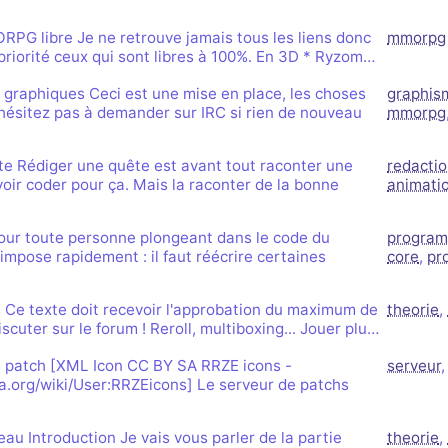
PG libre Je ne retrouve jamais tous les liens donc
mmorpg
n priorité ceux qui sont libres à 100%. En 3D * Ryzom…
graphiques Ceci est une mise en place, les choses
graphis
hésitez pas à demander sur IRC si rien de nouveau
mmorpg
e Rédiger une quête est avant tout raconter une
redacti
voir coder pour ça. Mais la raconter de la bonne
animati
our toute personne plongeant dans le code du
program
pose rapidement : il faut réécrire certaines
core
,
pr
 Ce texte doit recevoir l'approbation du maximum de
theorie
,
scuter sur le forum ! Reroll, multiboxing... Jouer plu…
e patch [XML Icon CC BY SA RRZE icons -
serveur
.org/wiki/User:RRZEicons] Le serveur de patchs
u Introduction Je vais vous parler de la partie
theorie
,