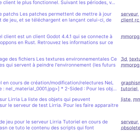
e client le plus fonctionnel. Suivant les périodes, v…
de patchs Les patches permettent de mettre à jour
serveur
 de jeu, et se téléchargent en lançant celui-ci, de
client r
el client est un client Godot 4.4.1 qui se connecte à
mmorpg
oppons en Rust. Retrouvez les informations sur ce
ge des fichiers Les textures environnementales Ce
3d
,
text
res qui servent à peindre l'environnement (les futurs
mmorpg
l en cours de création/modification/relectures NeL
graphis
 : nel_material_0001.jpg>] * 2-Sided : Pour les obj…
tutoriel
,
sur Lirria La liste des objets qui peuvent
liste
,
mm
sur le serveur de test Lirria. Pour les faire apparaitre
e jeu pour le serveur Lirria Tutoriel en cours de
serveur
dasn ce tuto le contenu des scripts qui font
obsolet