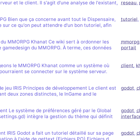
eur et le client. Il s'agit d'une analyse de l'existant,
reseau
,
G Bien que ça concerne avant tout le Dispensaire,
tutoriel
,
le sur ce qu'on peut attendre d'un bon tutoriel, afin
du MMORPG Khanat Ce wiki sert à ordonner les
mmorpg
 le gamedesign du MMORPG. À terme, ces données
portail
sageons le MMORPG Khanat comme un système où
client
,
k
 pourraient se connecter sur le système serveur.
e jeu IRIS Principes de développement Le client est
godot
,
c
t deux zones distinctes, le InGame and le
ient Le système de préférences géré par le Global
godot
,
c
settings.gd) intègre la gestion du thème qui définit
interfac
ent IRIS Godot a fait un tutoriel détaillé sur sa page
godot
,
c
ation à l'aide de gettext (Fichiers PO) Fichiers d…