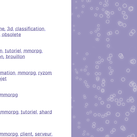
me
,
3d
,
classification
,
,
obsolete
on
,
tutoriel
,
mmorpg
,
on
,
brouillon
mation
,
mmorpg
,
ryzom
ojet
mmorpg
,
mmorpg
,
tutoriel
,
shard
mmorpg
,
client
,
serveur
,