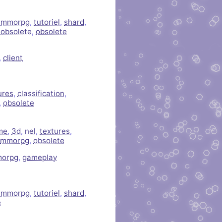
,
mmorpg
,
tutoriel
,
shard
,
c obsolete
,
obsolete
,
client
ures
,
classification
,
,
obsolete
me
,
3d
,
nel
,
textures
,
mmorpg
,
obsolete
orpg
,
gameplay
,
mmorpg
,
tutoriel
,
shard
,
e