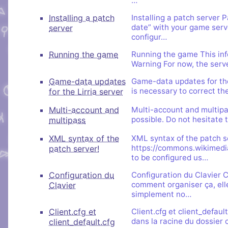
…
Brillez aux couleu
peut s'inscrire, mais li
Salon audio et vidéo, a
Nous soutenir
Aider Khaganat
personne si vous n'êtes
Installing a patch
Installing a patch server P
compte, via le navigate
Vous cherchez des goo
date” with your game serve
server
micro ! /!\ Ce n'est pas 
visuels ? Vous pouvez l
configur…
Notre projet vit grâce 
principal d'échange, pré
quelques boutiques en l
nature, en temps ou en
Running the game
Running the game This info
XMPP.
stands.
comment nous aider, af
Warning For now, the server
puissions aller encore pl
Game-data updates
Game-data updates for the L
is necessary to correct the
for the Lirria server
Multi-account and
Multi-account and multipa
possible. Do not hesitate t
multipass
XML syntax of the
XML syntax of the patch s
https://commons.wikimedi
patch server!
to be configured us…
Configuration du
Configuration du Clavier C
comment organiser ça, elle 
Clavier
simplement no…
Client.cfg et
Client.cfg et client_default
dans la racine du dossier
client_default.cfg