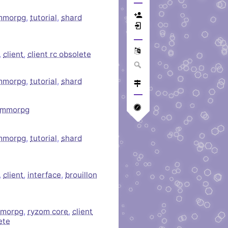
mmorpg
,
tutorial
,
shard
,
client
,
client rc obsolete
mmorpg
,
tutorial
,
shard
mmorpg
mmorpg
,
tutorial
,
shard
,
client
,
interface
,
brouillon
morpg
,
ryzom core
,
client
ete