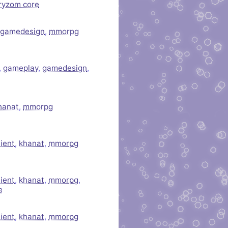
ryzom core
gamedesign
,
mmorpg
,
gameplay
,
gamedesign
,
hanat
,
mmorpg
lient
,
khanat
,
mmorpg
lient
,
khanat
,
mmorpg
,
e
lient
,
khanat
,
mmorpg