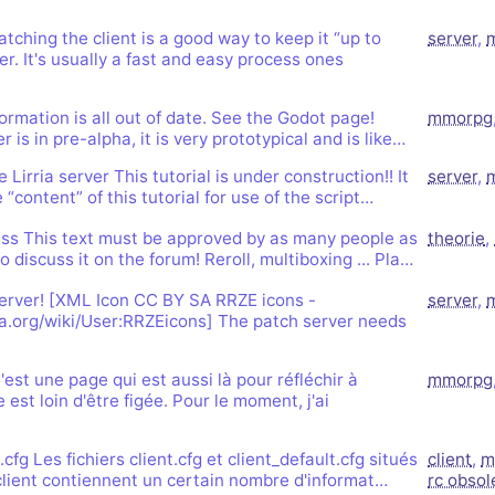
rs de Khaganat
mité à 100Mo par
ccessible sans
 pas validé.
atching the client is a good way to keep it “up to
server
,
ur. Allumez vos
dies avec nos
r. It's usually a fast and easy process ones
notre outil
es retrouver sur
aux dons, en
férez le salon
igne, et sur nos
 argent. Découvrez
rmation is all out of date. See the Godot page!
mmorpg
in que nous
 is in pre-alpha, it is very prototypical and is like…
us loin !
irria server This tutorial is under construction!! It
server
,
 “content” of this tutorial for use of the script…
ss This text must be approved by as many people as
theorie
,
o discuss it on the forum! Reroll, multiboxing ... Pla…
erver! [XML Icon CC BY SA RRZE icons -
server
,
a.org/wiki/User:RRZEicons] The patch server needs
'est une page qui est aussi là pour réfléchir à
mmorpg
est loin d'être figée. Pour le moment, j'ai
.cfg Les fichiers client.cfg et client_default.cfg situés
client
,
m
 client contiennent un certain nombre d'informat…
rc obsol