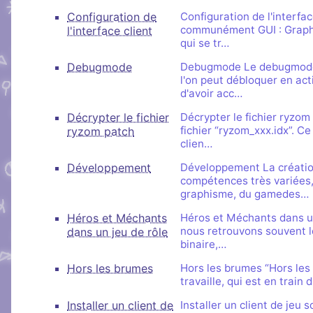
Configuration de
Configuration de l'interfac
communément GUI : Graphic
l'interface client
qui se tr…
Debugmode
Debugmode Le debugmode/
l'on peut débloquer en act
d'avoir acc…
Décrypter le fichier
Décrypter le fichier ryzo
fichier “ryzom_xxx.idx”. Ce 
ryzom patch
clien…
Développement
Développement La créati
compétences très variées,
graphisme, du gamedes…
Héros et Méchants
Héros et Méchants dans un 
nous retrouvons souvent l
dans un jeu de rôle
binaire,…
Hors les brumes
Hors les brumes “Hors les
travaille, qui est en trai
Installer un client de
Installer un client de jeu 