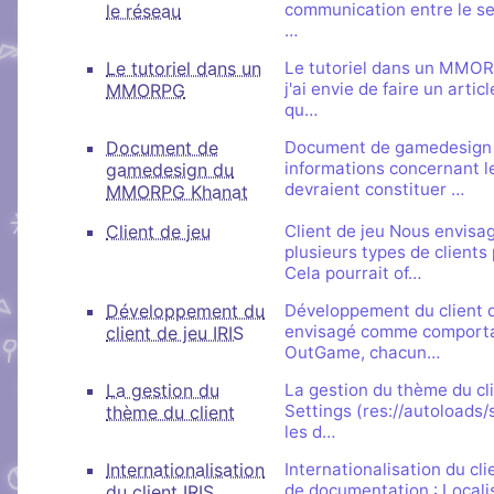
communication entre le serv
le réseau
…
Le tutoriel dans un
Le tutoriel dans un MMORP
j'ai envie de faire un artic
MMORPG
qu…
Document de
Document de gamedesign 
informations concernant
gamedesign du
devraient constituer …
MMORPG Khanat
Client de jeu
Client de jeu Nous envi
plusieurs types de clients
Cela pourrait of…
Développement du
Développement du client d
envisagé comme comportan
client de jeu IRIS
OutGame, chacun…
La gestion du
La gestion du thème du cl
Settings (res://autoloads/
thème du client
les d…
Internationalisation
Internationalisation du cli
de documentation : Localis
du client IRIS