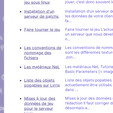
jouer, c'est donc souvent l
jeu sous linux
Installation d'un
Installation d'un serveur 
les données de votre client
serveur de patchs
fa…
Faire tourner le jeu
Faire tourner le jeu L'actu
un serveur que nous dével
n…
Les conventions de
Les conventions de nomma
sont les différentes textu
nommage des
.zon…
fichiers
Les matériaux NeL
Les matériaux NeL Tutorie
Basic Parameters [< image
Liste des objets
Liste des objets popables 
actuellement être utilisés 
popables sur Lirria
dans …
Mises à jour des
Mises à jour des données d
rédaction Il faut corriger 
données de jeu
désormais a…
pour le serveur