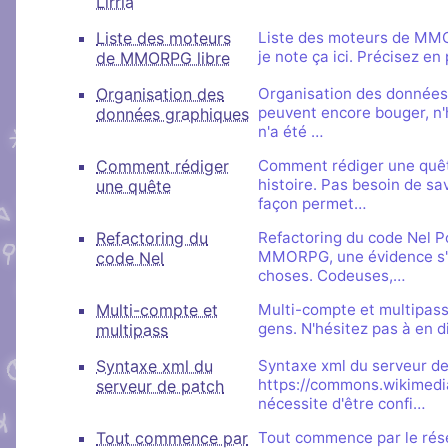
Lirria
Liste des moteurs
Liste des moteurs de MMOR
je note ça ici. Précisez e
de MMORPG libre
Organisation des
Organisation des données 
peuvent encore bouger, n'
données graphiques
n'a été …
Comment rédiger
Comment rédiger une quêt
histoire. Pas besoin de sa
une quête
façon permet…
Refactoring du
Refactoring du code Nel P
MMORPG, une évidence s'im
code Nel
choses. Codeuses,…
Multi-compte et
Multi-compte et multipass
gens. N'hésitez pas à en di
multipass
Syntaxe xml du
Syntaxe xml du serveur d
https://commons.wikimedia
serveur de patch
nécessite d'être confi…
Tout commence par
Tout commence par le résea