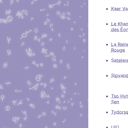
Kaer Va
Le Kha
des Éo
La Rein
Rouge
Satelar
Sipvand
Tso Hyt
Sen
Tydors
Uil'i