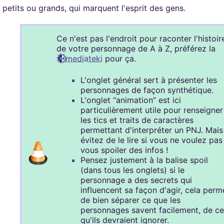
rs de Khaganat
mité à 100Mo par
ccessible sans
 petits ou grands, qui marquent l'esprit des gens.
 pas validé.
ur. Allumez vos
dies avec nos
notre outil
es retrouver sur
aux dons, en
Ce n'est pas l'endroit pour raconter l'histoir
férez le salon
igne, et sur nos
de votre personnage de A à Z, préférez la
 argent. Découvrez
mediateki
pour ça.
in que nous
us loin !
L'onglet général sert à présenter les
personnages de façon synthétique.
L'onglet “animation” est ici
particulièrement utile pour renseigner
les tics et traits de caractères
permettant d'interpréter un PNJ. Mais
évitez de le lire si vous ne voulez pas
vous spoiler des infos !
Pensez justement à la balise spoil
(dans tous les onglets) si le
personnage a des secrets qui
influencent sa façon d'agir, cela perm
de bien séparer ce que les
personnages savent facilement, de ce
qu'ils devraient ignorer.