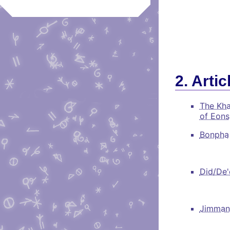
Artic
The Kh
of Eons
Bonpha
Did/De'
Jimman