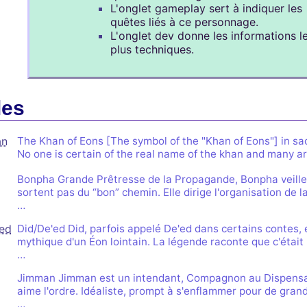
L'onglet gameplay sert à indiquer les
quêtes liés à ce personnage.
L'onglet dev donne les informations l
plus techniques.
les
an
The Khan of Eons [The symbol of the "Khan of Eons"] in sa
No one is certain of the real name of the khan and many ar
Bonpha Grande Prêtresse de la Propagande, Bonpha veille 
sortent pas du “bon” chemin. Elle dirige l'organisation de l
…
ed
Did/De'ed Did, parfois appelé De'ed dans certains contes,
mythique d'un Éon lointain. La légende raconte que c'était 
…
Jimman Jimman est un intendant, Compagnon au Dispensair
aime l'ordre. Idéaliste, prompt à s'enflammer pour de gran
…