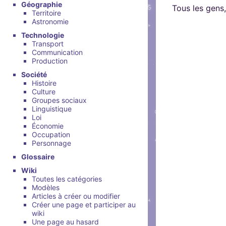
Brillez aux couleu
Géographie
peut s'inscrire, mais li
Salon audio et vidéo, a
Tous les gens,
Nous soutenir
Territoire
Aider Khaganat
personne si vous n'êtes
compte, via le navigate
Astronomie
Vous cherchez des goo
micro ! /!\ Ce n'est pas 
visuels ? Vous pouvez l
Technologie
Notre projet vit grâce 
principal d'échange, pré
Transport
quelques boutiques en l
nature, en temps ou en
Communication
XMPP.
stands.
Production
comment nous aider, af
puissions aller encore pl
Société
Histoire
Culture
Groupes sociaux
Linguistique
Loi
Économie
Occupation
Personnage
Glossaire
Wiki
Toutes les catégories
Modèles
Articles à créer ou modifier
Créer une page et participer au
wiki
Une page au hasard