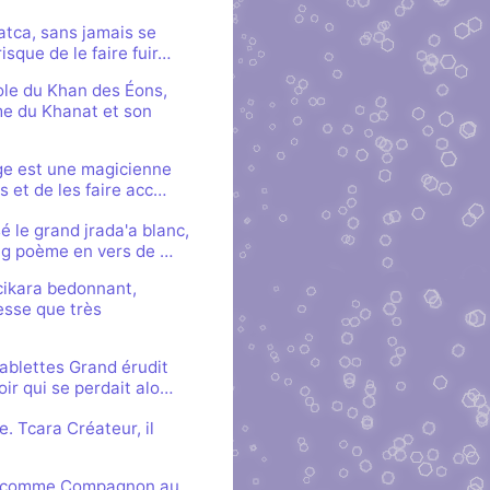
atca, sans jamais se
isque de le faire fuir…
le du Khan des Éons,
ême du Khanat et son
uge est une magicienne
s et de les faire acc…
 le grand jrada'a blanc,
ong poème en vers de …
Ucikara bedonnant,
esse que très
ablettes Grand érudit
oir qui se perdait alo…
 Tcara Créateur, il
aillé comme Compagnon au