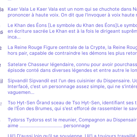
la
Kaer Vala Le Kaer Vala est un nom qui se chuchote dans N
prononcer à haute voix. On dit que l'invoquer à voix haute r
n
Le Khan des Éons [Le symbole du Khan des Éons]Le symbo
en écriture sacrée Le Khan est à la fois le dirigeant supr
ns
inca…
e
La Reine Rouge Figure centrale de la Crypte, la Reine Ro
hors pair, capable de contraindre les démons les plus retor
e
Satelare Chasseur légendaire, connu pour avoir pourchassé
épisode conté dans diverses légendes et entre autre le l
il
Sipvandil Sipvandil est l'un des cuisinier du Dispensaire. 
Interfacé, c'est un personnage assez simple, qui ne s'intér
vaguemen…
-
Tso Hyt-Sen Ĝrand sceau de Tso Hyt-Sen, identifiant ses t
de l'Éon des Brumes, qui s'est efforcé de rassembler le sav
s
Tydorss Tydorss est le meunier, Compagnon au Dispensaire.
aime ................................... personnage
Uil'i D'aussi loin qu'il se souvienne, Uil'i a toujours trav