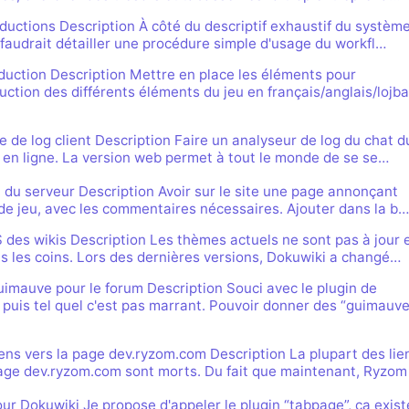
aductions Description À côté du descriptif exhaustif du systèm
il faudrait détailler une procédure simple d'usage du workfl…
duction Description Mettre en place les éléments pour
uction des différents éléments du jeu en français/anglais/lojba
e de log client Description Faire un analyseur de log du chat d
e en ligne. La version web permet à tout le monde de se se…
 du serveur Description Avoir sur le site une page annonçant
 de jeu, avec les commentaires nécessaires. Ajouter dans la b…
 des wikis Description Les thèmes actuels ne sont pas à jour 
s les coins. Lors des dernières versions, Dokuwiki a changé…
uimauve pour le forum Description Souci avec le plugin de
puis tel quel c'est pas marrant. Pouvoir donner des “guimauv
iens vers la page dev.ryzom.com Description La plupart des lie
age dev.ryzom.com sont morts. Du fait que maintenant, Ryzom
ur Dokuwiki Je propose d'appeler le plugin “tabpage”, ça exist