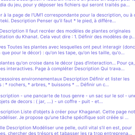
a du jeu, pour y déposer les fichiers qui seront traités pa…
 à la page de l'UM1 correspondante pour la description, ou à 
eki. Description Penser qu'il faut * le pied, à différe…
escription Il faut recréer des modèles de plantes originales
tation du Khanat. Cela veut dire : 1. Définir des modèles de p
ves Toutes les plantes avec lesquelles ont peut interagir (donc
 que pour le décor) : qu'on les tape, qu'on les taille, qu'o…
plantes qu'on croise dans le décor (pas d'interaction... Pour ça,
tes interactives. Page à compléter Description Qui trava…
essoires environnementaux Description Définir et lister les
 : * rochers, * arbres, * buissons * ... Définir un c…
cription - une pancarte de tous genre - un sac sur le sol - un
ets de decors : ( jar, ....) - un coffre - puit - et…
scription Liste d'objets à créer pour Khaganat. Cette page no
odéliser. Je propose qu'une tâche spécifique soit créée si …
e Description Modéliser une pelle, outil vital s'il en est, pour
es, chercher des trésors et tabasser les ra trop entreprena…