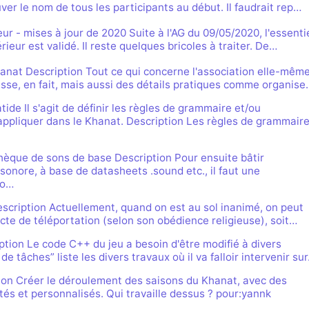
rs de Khaganat
mité à 100Mo par
uver le nom de tous les participants au début. Il faudrait rep…
ccessible sans
 pas validé.
ur. Allumez vos
dies avec nos
ur - mises à jour de 2020 Suite à l'AG du 09/05/2020, l'essenti
notre outil
ieur est validé. Il reste quelques bricoles à traiter. De…
es retrouver sur
aux dons, en
férez le salon
igne, et sur nos
 argent. Découvrez
anat Description Tout ce qui concerne l'association elle-même
in que nous
sse, en fait, mais aussi des détails pratiques comme organise
us loin !
de Il s'agit de définir les règles de grammaire et/ou
appliquer dans le Khanat. Description Les règles de grammaire
thèque de sons de base Description Pour ensuite bâtir
onore, à base de datasheets .sound etc., il faut une
so…
Description Actuellement, quand on est au sol inanimé, on peut
pacte de téléportation (selon son obédience religieuse), soit…
tion Le code C++ du jeu a besoin d'être modifié à divers
de tâches” liste les divers travaux où il va falloir intervenir su
ion Créer le déroulement des saisons du Khanat, avec des
és et personnalisés. Qui travaille dessus ? pour:yannk