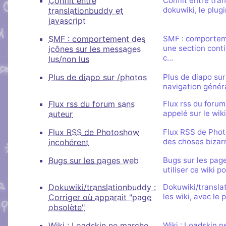
Conflit entre
Conflit entre tra
dokuwiki, le plu
translationbuddy et
javascript
SMF : comportement des
SMF : comporteme
une section conti
icônes sur les messages
c…
lus/non lus
Plus de diapo sur /photos
Plus de diapo sur
navigation généra
Flux rss du forum sans
Flux rss du forum
appelé sur le wiki
auteur
Flux RSS de Photoshow
Flux RSS de Phot
des choses bizarre
incohérent
Bugs sur les pages web
Bugs sur les page
utiliser ce wiki 
Dokuwiki/translationbuddy :
Dokuwiki/translat
les wiki, avec le
Corriger où apparait "page
obsolète"
Wiki : Loadskin ne marche
Wiki : Loadskin n