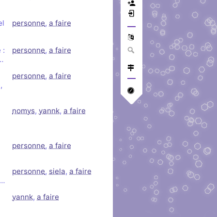
el
personne
,
a faire
 :
personne
,
a faire
…
personne
,
a faire
,
nomys
,
yannk
,
a faire
personne
,
a faire
personne
,
siela
,
a faire
r…
yannk
,
a faire