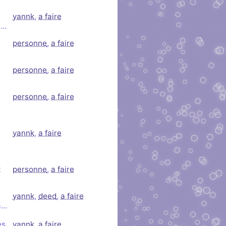
yannk
,
a faire
s…
personne
,
a faire
personne
,
a faire
personne
,
a faire
yannk
,
a faire
t
personne
,
a faire
yannk
,
deed
,
a faire
a…
es
yannk
,
a faire