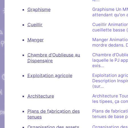
Graphisme
Graphisme Un MMO
attendant qu'on ai
Cueillir
Cueillir Animation
cueillette basse 
Manger
Manger Animation 
mordre dedans. De
Chambre d’Oublieuse au
Chambre d’Oublieu
laquelle le PJ ap
Dispensaire
exis…
Exploitation agricole
Exploitation agri
Description Inspi
(sur…
Architecture
Architecture Tous
les tipees, ça co
Plans de fabrication des
Plans de fabricat
tenues de base p
tenues
Organisation des assets
Organisation des 