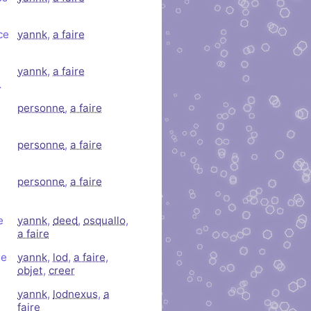
ce
yannk
,
a faire
yannk
,
a faire
…
personne
,
a faire
personne
,
a faire
personne
,
a faire
e
yannk
,
deed
,
osquallo
,
a faire
te
yannk
,
lod
,
a faire
,
objet
,
creer
yannk
,
lodnexus
,
a
faire