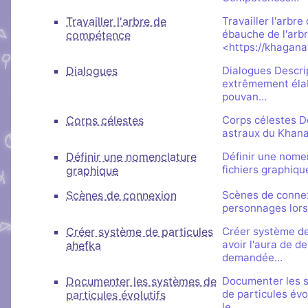
Travailler l'arbre de
Travailler l'arbr
ébauche de l'arbr
compétence
<https://khagana
Dialogues
Dialogues Descri
extrêmement élab
pouvan…
Corps célestes
Corps célestes De
astraux du Khanat
Définir une nomenclature
Définir une nomen
fichiers graphiqu
graphique
Scènes de connexion
Scènes de connexi
personnages lors
Créer système de particules
Créer système de
avoir l'aura de 
ahefka
demandée…
Documenter les systèmes de
Documenter les s
de particules évo
particules évolutifs
le…