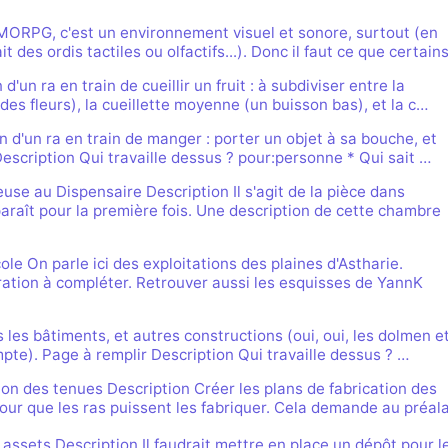
RPG, c'est un environnement visuel et sonore, surtout (en
t des ordis tactiles ou olfactifs...). Donc il faut ce que certain
 d'un ra en train de cueillir un fruit : à subdiviser entre la
(des fleurs), la cueillette moyenne (un buisson bas), et la c…
d'un ra en train de manger : porter un objet à sa bouche, et
scription Qui travaille dessus ? pour:personne * Qui sait …
se au Dispensaire Description Il s'agit de la pièce dans
paraît pour la première fois. Une description de cette chambre
cole On parle ici des exploitations des plaines d'Astharie.
ration à compléter. Retrouver aussi les esquisses de YannK
 les bâtiments, et autres constructions (oui, oui, les dolmen e
mpte). Page à remplir Description Qui travaille dessus ? …
ion des tenues Description Créer les plans de fabrication des
our que les ras puissent les fabriquer. Cela demande au préal
assets Description Il faudrait mettre en place un dépôt pour l