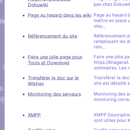
pas chez Dokuwiki
Dokuwiki
Page au hasard dans les wiki
Page au hasard d
mettre en place 
vieu…
Référencement du site
Référencement du 
remplissant les di
rem…
Faire une jolie page pour
Faire une jolie 
https://khaganat.
Tools et Download
sommaires. Les 
Transférer la doc sur le
Transférer la doc
site est détaillé
Wikhan
Monitoring des serveurs
Monitoring des s
monitoring corre
XMPP
XMPP Description 
sont utiles pour 