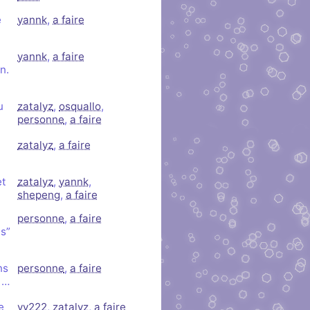
e
yannk
,
a faire
yannk
,
a faire
n.
u
zatalyz
,
osquallo
,
personne
,
a faire
zatalyz
,
a faire
et
zatalyz
,
yannk
,
shepeng
,
a faire
personne
,
a faire
es”
ns
personne
,
a faire
 …
e
vv222
,
zatalyz
,
a faire