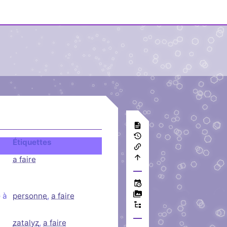
Étiquettes
a faire
 à
personne
,
a faire
zatalyz
,
a faire