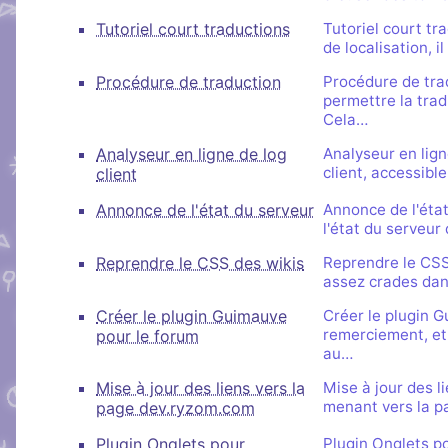
Tutoriel court traductions
Tutoriel court tr
de localisation, 
Procédure de traduction
Procédure de tra
permettre la trad
Cela…
Analyseur en ligne de log
Analyseur en lign
client, accessibl
client
Annonce de l'état du serveur
Annonce de l'état
l'état du serveur
Reprendre le CSS des wikis
Reprendre le CSS
assez crades dan
Créer le plugin Guimauve
Créer le plugin G
remerciement, et 
pour le forum
au…
Mise à jour des liens vers la
Mise à jour des l
menant vers la p
page dev.ryzom.com
Plugin Onglets pour
Plugin Onglets po