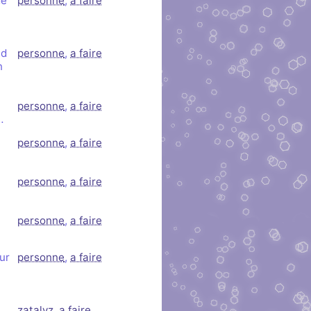
de
personne
,
a faire
nd
personne
,
a faire
n
personne
,
a faire
…
personne
,
a faire
personne
,
a faire
personne
,
a faire
ur
personne
,
a faire
zatalyz
,
a faire