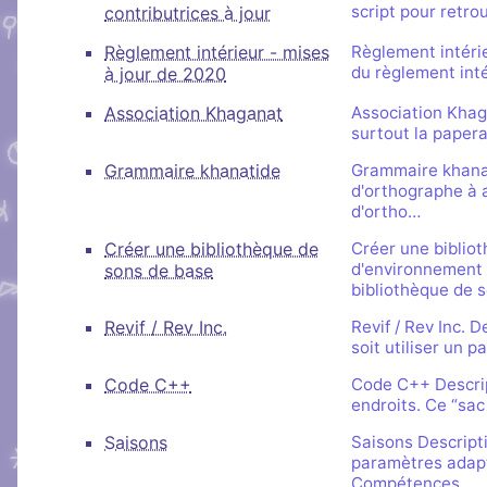
Brillez aux couleu
peut s'inscrire, mais li
script pour retro
contributrices à jour
Salon audio et vidéo, a
Nous soutenir
Aider Khaganat
personne si vous n'êtes
compte, via le navigate
Vous cherchez des goo
Règlement intérieur - mises
Règlement intérie
micro ! /!\ Ce n'est pas 
du règlement intér
à jour de 2020
visuels ? Vous pouvez l
Notre projet vit grâce 
principal d'échange, pré
quelques boutiques en l
nature, en temps ou en
Association Khaganat
Association Khag
XMPP.
stands.
comment nous aider, af
surtout la papera
puissions aller encore pl
Grammaire khanatide
Grammaire khanati
d'orthographe à 
d'ortho…
Créer une bibliothèque de
Créer une biblio
d'environnement s
sons de base
bibliothèque de 
Revif / Rev Inc.
Revif / Rev Inc. 
soit utiliser un 
Code C++
Code C++ Descrip
endroits. Ce “sac 
Saisons
Saisons Descript
paramètres adapt
Compétences…