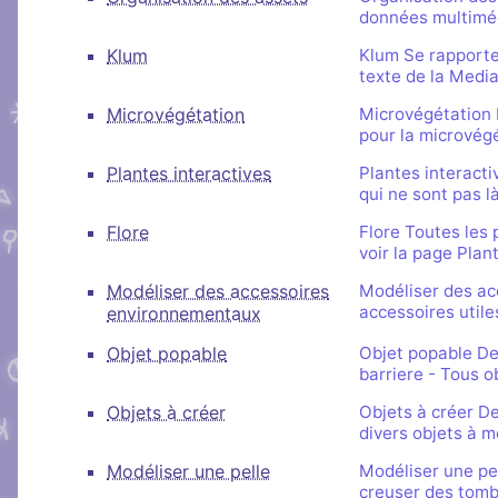
données multimédi
Klum
Klum Se rapporter
texte de la Mediat
Microvégétation
Microvégétation D
pour la microvégé
Plantes interactives
Plantes interacti
qui ne sont pas là
Flore
Flore Toutes les 
voir la page Plan
Modéliser des accessoires
Modéliser des acc
accessoires utiles
environnementaux
Objet popable
Objet popable Des
barriere - Tous obj
Objets à créer
Objets à créer De
divers objets à m
Modéliser une pelle
Modéliser une pell
creuser des tomb