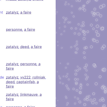
nt
zatalyz
,
a faire
personne
,
a faire
zatalyz
,
deed
,
a faire
zatalyz
,
personne
,
a
faire
 de
zatalyz
,
vv222
,
rollniak
,
deed
,
captainfab
,
a
faire
zatalyz
,
linkmauve
,
a
faire