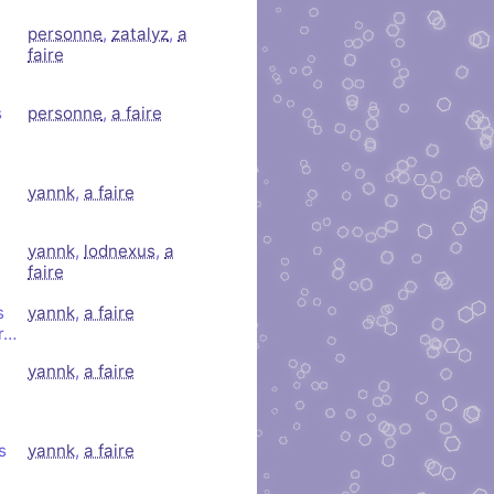
personne
,
zatalyz
,
a
faire
s
personne
,
a faire
yannk
,
a faire
yannk
,
lodnexus
,
a
faire
s
yannk
,
a faire
r…
yannk
,
a faire
s
yannk
,
a faire