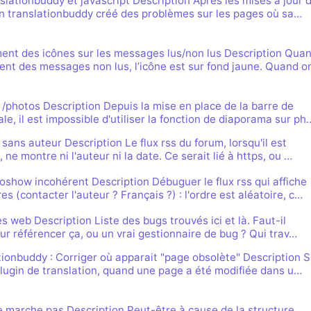
nslationbuddy et javascript Description Après les mises à jour 
gin translationbuddy créé des problèmes sur les pages où sa…
nt des icônes sur les messages lus/non lus Description Qua
ent des messages non lus, l’icône est sur fond jaune. Quand o
 /photos Description Depuis la mise en place de la barre de
le, il est impossible d'utiliser la fonction de diaporama sur ph
 sans auteur Description Le flux rss du forum, lorsqu'il est
, ne montre ni l'auteur ni la date. Ce serait lié à https, ou …
oshow incohérent Description Débuguer le flux rss qui affiche
s (contacter l'auteur ? Français ?) : l'ordre est aléatoire, c…
s web Description Liste des bugs trouvés ici et là. Faut-il
pour référencer ça, ou un vrai gestionnaire de bug ? Qui trav…
ionbuddy : Corriger où apparait "page obsolète" Description S
 plugin de translation, quand une page a été modifiée dans u…
e marche pas Description Peut-être à cause de la structure