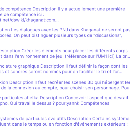
e de compétence Description Il y a actuellement une première
e de compétence ici :
t.net/dswiki/khaganat:com…
ption Les dialogues avec les PNJ dans Khaganat ne seront pa
orés. On peut distinguer plusieurs types de “discussions”,
scription Créer les éléments pour placer les différents corps
 dans l'environnement de jeu. (référence sur l'UM1 ici) La pr…
clature graphique Description Il faut définir la façon dont les
es et sonores seront nommés pour en faciliter le tri et l'or…
on Description Il faut recréer les scènes 3D qui hébergent le
 de la connexion au compte, pour choisir son personnage. Pou
 particules ahefka Description Concevoir l'aspect que devrait
depho. Qui travaille dessus ? pour:yannk Compétences
ystèmes de particules évolutifs Description Certains système
luent dans le temps ou en fonction d'événements extérieurs :