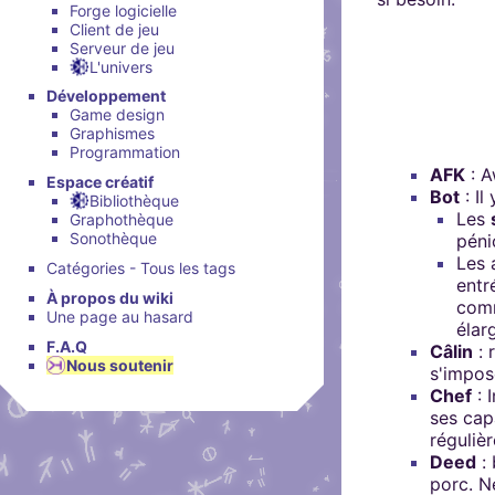
Brillez aux couleu
Forge logicielle
peut s'inscrire, mais li
Salon audio et vidéo, a
Nous soutenir
Client de jeu
Aider Khaganat
personne si vous n'êtes
compte, via le navigate
Serveur de jeu
Vous cherchez des goo
L'univers
micro ! /!\ Ce n'est pas 
visuels ? Vous pouvez l
Notre projet vit grâce 
principal d'échange, pré
Développement
quelques boutiques en l
nature, en temps ou en
Game design
XMPP.
stands.
comment nous aider, af
Graphismes
Programmation
puissions aller encore pl
AFK
: A
Espace créatif
Bot
: Il
Bibliothèque
Les
Graphothèque
Sonothèque
péni
Les 
Catégories - Tous les tags
entr
À propos du wiki
comm
Une page au hasard
élar
F.A.Q
Câlin
: 
Nous soutenir
s'impos
Chef
: 
ses cap
régulièr
Deed
: 
porc. Ne