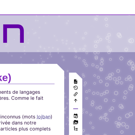
ke)
éments de langages
gères. Comme le fait
e inconnus (mots
lojban
)
rrivée dans notre
articles plus complets