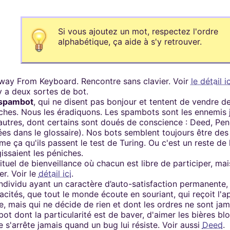
rs de Khaganat
mité à 100Mo par
ccessible sans
 pas validé.
ur. Allumez vos
dies avec nos
Si vous ajoutez un mot, respectez l'ordre
notre outil
es retrouver sur
aux dons, en
alphabétique, ça aide à s'y retrouver.
férez le salon
igne, et sur nos
 argent. Découvrez
in que nous
us loin !
way From Keyboard. Rencontre sans clavier. Voir
le détail ic
 y a deux sortes de bot.
spambot
, qui ne disent pas bonjour et tentent de vendre de
ches. Nous les éradiquons. Les spambots sont les ennemis 
autres, dont certains sont doués de conscience : Deed, Pen
ées dans le glossaire). Nos bots semblent toujours être des
e ça qu'ils passent le test de Turing. Ou c'est un reste de 
gissaient les péniches.
rituel de bienveillance où chacun est libre de participer, mai
er. Voir le
détail ici
.
Individu ayant un caractère d’auto-satisfaction permanente,
acités, que tout le monde écoute en souriant, qui reçoit l'
e, mais qui ne décide de rien et dont les ordres ne sont jam
bot dont la particularité est de baver, d'aimer les bières bl
 s'arrête jamais quand un bug lui résiste. Voir aussi
Deed
.