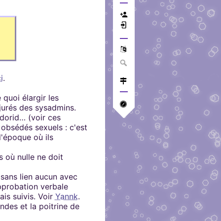
i
.
 quoi élargir les
jurés des sysadmins.
dorid… (voir ces
 obsédés sexuels : c'est
l'époque où ils
s où nulle ne doit
 sans lien aucun avec
approbation verbale
ais suivis. Voir
Yannk
.
ondes et la poitrine de