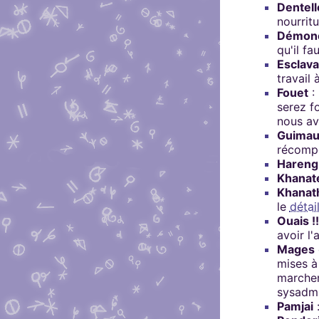
Dentell
nourrit
Démon
qu'il f
Esclava
travail 
Fouet
:
serez f
nous a
Guimau
récompe
Hareng
Khanate
Khanat
le
détail
Ouais !!
avoir l'
Mages
mises à
marcher
sysadm
Pamjai
: