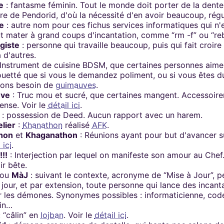
e
: fantasme féminin. Tout le monde doit porter de la dente
ure de Pendorid, d'où la nécessité d'en avoir beaucoup, rég
e
: autre nom pour ces fichus services informatiques qui n'en
aut mater à grand coups d'incantation, comme “rm -f” ou “re
giste
: personne qui travaille beaucoup, puis qui fait croire q
à d'autres.
 Instrument de cuisine BDSM, que certaines personnes aim
ouetté que si vous le demandez poliment, ou si vous êtes d
vons besoin de
guimauves
.
ve
: Truc mou et sucré, que certaines mangent. Accessoi
nse. Voir le
détail ici
.
: possession de Deed. Aucun rapport avec un harem.
lier
:
Khanathon
réalisé
AFK
.
hon
et
Khaganathon
: Réunions ayant pour but d'avancer su
 ici
.
!!!
: Interjection par lequel on manifeste son amour au Chef.
air bête.
ou
MàJ
: suivant le contexte, acronyme de “Mise à Jour”, p
 jour, et par extension, toute personne qui lance des incant
 les démones. Synonymes possibles : informaticienne, cod
in…
 “câlin” en
lojban
. Voir le
détail ici
.