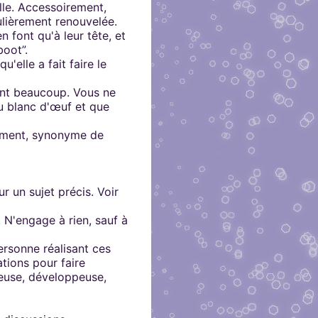
lle. Accessoirement,
ulièrement renouvelée.
 font qu'à leur tête, et
boot”.
u'elle a fait faire le
ent beaucoup. Vous ne
u blanc d'œuf et que
rement, synonyme de
r un sujet précis. Voir
 N'engage à rien, sauf à
ersonne réalisant ces
ations pour faire
euse, développeuse,