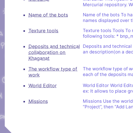
Brillez aux couleu
peut s'inscrire, mais li
Salon audio et vidéo, a
Mercurial repository. W
Nous soutenir
Aider Khaganat
personne si vous n'êtes
compte, via le navigate
Vous cherchez des goo
Name of the bots
Name of the bots To ha
micro ! /!\ Ce n'est pas 
names displayed over t
visuels ? Vous pouvez l
Notre projet vit grâce 
principal d'échange, pré
quelques boutiques en l
nature, en temps ou en
Texture tools
Texture tools Tools To
XMPP.
stands.
following tools: * bnp
comment nous aider, af
puissions aller encore pl
Deposits and technical
Deposits and technical 
an description(on a de
collaboration on
Khaganat
The workflow type of
The workflow type of wo
each of the deposits may
work
World Editor
World Editor World Edito
ex: It allows to place 
Missions
Missions Use the world_
“Project”, then “Add L