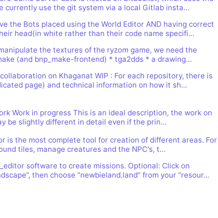
rs de Khaganat
mité à 100Mo par
ccessible sans
e currently use the git system via a local Gitlab insta…
 pas validé.
ur. Allumez vos
dies avec nos
ve the Bots placed using the World Editor AND having correct
notre outil
heir head(in white rather than their code name specifi…
es retrouver sur
aux dons, en
férez le salon
igne, et sur nos
 argent. Découvrez
 manipulate the textures of the ryzom game, we need the
_make (and bnp_make-frontend) * tga2dds * a drawing…
in que nous
us loin !
collaboration on Khaganat WIP : For each repository, there is
dicated page) and technical information on how it sh…
rk Work in progress This is an ideal description, the work on
 be slightly different in detail even if the prin…
r is the most complete tool for creation of different areas. For
ground tiles, manage creatures and the NPC's, t…
editor software to create missions. Optional: Click on
andscape”, then choose “newbieland.land” from your “resour…