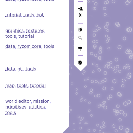
tutorial
,
tools
,
bot
graphics
,
textures
,
tools
,
tutorial
data
,
ryzom core
,
tools
data
,
git
,
tools
map
,
tools
,
tutorial
world editor
,
mission
,
primitives
,
utilities
,
tools