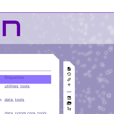
Étiquettes
utilities
,
tools
s
data
,
tools
data
,
ryzom core
,
tools