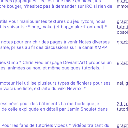
nnées graphiques Ceci est une mise en place, les
grap
re bouger, n'hésitez pas à demander sur IRC si rien de
mmo
utils Pour manipuler les textures du jeu ryzom, nous
grap
tils suivants : * bnp_make (et bnp_make-frontend) *
tutor
obso
e notes pour enrichir des pages à venir Notes diverses
grap
sme, prises au fil des discussions sur le canal XMPP
es Gimp * Chris Fiedler (page DeviantArt) propose un
grap
es, animées ou non, et même quelques tutoriels. Il
moteur Nel utilise plusieurs types de fichiers pour ses
nel
,
g
n voici une liste, extraite du wiki Nevrax. *
dessinées pour des bâtiments La méthode que je
2d
,
t
 de celle expliquée en détail par Jamin Shoulet dans
tutor
…
 Pour les fans de tutoriels vidéos * Vidéos traitant du
grap