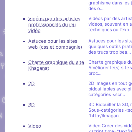
graphisme dans les j
des o…
Vidéos par des artistes
Vidéos par des artis
vidéos, souvent en a
professionnels du jeu
techniques ou l’exp
vidéo
Astuces pour les sites
Astuces pour les si
quelques outils prat
web (css et compagnie)
des trucs trop bea…
Charte graphique du site
Charte graphique du 
Améliorer le(s) site
Khaganat
broc…
2D
2D Images en tout ge
bidouillables avec g
catégories <scr…
3D
3D Bidouiller la 3D,
Sous-catégories <scr
"http://khagan…
Video
Video Créer des vidé
<script type="text/j