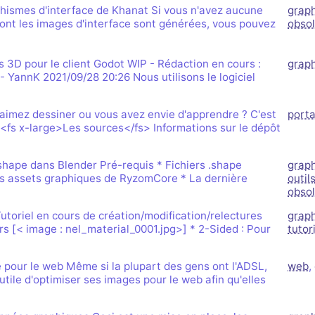
hismes d'interface de Khanat Si vous n'avez aucune
grap
dont les images d'interface sont générées, vous pouvez
obso
s 3D pour le client Godot WIP - Rédaction en cours :
grap
-- YannK 2021/09/28 20:26 Nous utilisons le logiciel
imez dessiner ou vous avez envie d'apprendre ? C'est
porta
! <fs x-large>Les sources</fs> Informations sur le dépôt
.shape dans Blender Pré-requis * Fichiers .shape
grap
des assets graphiques de RyzomCore * La dernière
outil
obso
toriel en cours de création/modification/relectures
grap
s [< image : nel_material_0001.jpg>] * 2-Sided : Pour
tutor
 pour le web Même si la plupart des gens ont l'ADSL,
web
,
utile d'optimiser ses images pour le web afin qu'elles