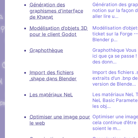
Génération des
Génération des grap
notion sur la façon 
graphismes d'interface
aller lire u…
de Khanat
Modélisation d’objets 3D
Modélisation d’objet
ticket sur la Forge -
pour le client Godot
Blender p…
Graphothèque
Graphothèque Vous a
ici que ça se passe 
des donn…
Import des fichiers
Import des fichiers 
extraits d'un .bnp 
.shape dans Blender
version de Blende…
Les matériaux NeL
Les matériaux NeL Tu
NeL Basic Parameter
les obj…
Optimiser une image pour
Optimiser une image
cela continue d'être 
le web
soient le m…