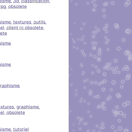
hisme
,
3d
,
classification
,
rpg
,
obsolete
hisme
,
textures
,
outils
,
iel
,
client rc obsolete
,
lete
hisme
hisme
raphisme
extures
,
graphisme
,
iel
,
obsolete
hisme
,
tutoriel