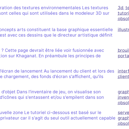
ration des textures environnementales Les textures
3d
,
t
nt celles qui sont utilisées dans le modeleur 3D sur
tutor
obso
ncepts arts constituent la base graphique essentielle
illus
'est avec ces dessins que le directeur artistique définit
 Cette page devrait être liée voir fusionnée avec
broui
tion sur Khaganat. En préambule les principes de
porta
'écran de lancement Au lancement du client et lors des
inter
e chargement, des fonds d'écran s'affichent, qu'ils
clien
d'objet Dans l'inventaire de jeu, on visualise son
grap
s d'icônes qui s'entassent et/ou s'empilent dans son
inven
obso
velle zone Le tutoriel ci-dessous est basé sur le
serve
 privateur car il s'agit du seul outil actuellement capable
grap
obso