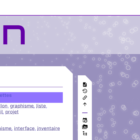
ettes
llon
,
graphisme
,
liste
,
il
,
projet
hisme
,
interface
,
inventaire