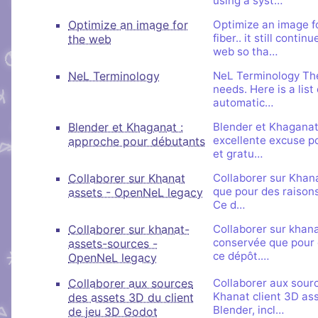
using a syst…
Brillez aux couleu
peut s'inscrire, mais li
Salon audio et vidéo, a
Nous soutenir
Aider Khaganat
personne si vous n'êtes
Optimize an image for
Optimize an image f
compte, via le navigate
Vous cherchez des goo
fiber.. it still cont
the web
micro ! /!\ Ce n'est pas 
visuels ? Vous pouvez l
web so tha…
Notre projet vit grâce 
principal d'échange, pré
quelques boutiques en l
nature, en temps ou en
NeL Terminology
NeL Terminology The 
XMPP.
stands.
comment nous aider, af
needs. Here is a lis
automatic…
puissions aller encore pl
Blender et Khaganat :
Blender et Khaganat
excellente excuse po
approche pour débutants
et gratu…
Collaborer sur Khanat
Collaborer sur Khan
que pour des raisons 
assets - OpenNeL legacy
Ce d…
Collaborer sur khanat-
Collaborer sur khan
conservée que pour de
assets-sources -
ce dépôt.…
OpenNeL legacy
Collaborer aux sources
Collaborer aux sour
Khanat client 3D as
des assets 3D du client
Blender, incl…
de jeu 3D Godot