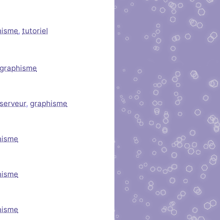
hisme
,
tutoriel
graphisme
serveur
,
graphisme
hisme
hisme
hisme