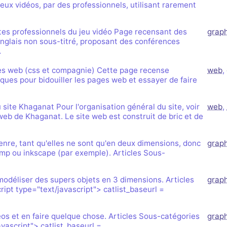
eux vidéos, par des professionnels, utilisant rarement
tes professionnels du jeu vidéo Page recensant des
grap
nglais non sous-titré, proposant des conférences
…
tes web (css et compagnie) Cette page recense
web
,
iques pour bidouiller les pages web et essayer de faire
site Khaganat Pour l'organisation général du site, voir
web
,
 web de Khaganat. Le site web est construit de bric et de
nre, tant qu'elles ne sont qu'en deux dimensions, donc
grap
imp ou inkscape (par exemple). Articles Sous-
 modéliser des supers objets en 3 dimensions. Articles
grap
ipt type="text/javascript"> catlist_baseurl =
os et en faire quelque chose. Articles Sous-catégories
grap
avascript"> catlist_baseurl =