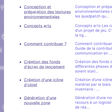
Conception et
Conception et prépa
environnementales so
préparation des textures
les quadpatch qu…
environnementales
Concepts arts
Concepts arts Les co
d'un projet de jeu. C
la lig…
Comment contribuer ?
Comment contribuer ?
Guide de la contribu
communication en …
Création des fonds
Création des fonds d
différentes phases d
d'écran de lancement
soient stati…
Création d'une icône
Création d'une icône 
matériel par le biai
d'objet
inventaire : …
Génération d'une
Génération d'une nou
recours à un logiciel
nouvelle zone
de réa…