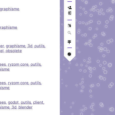
graphisme
raphisme
er
,
graphisme
,
3d
,
outils
,
iel
,
obsolete
ees
,
ryzom core
,
outils
,
hisme
ees
,
ryzom core
,
outils
,
hisme
ees
,
godot
,
outils
,
client
,
hisme
,
3d
,
blender