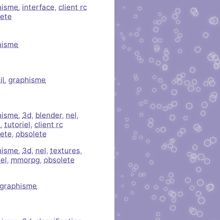
hisme
,
interface
,
client rc
lete
hisme
il
,
graphisme
hisme
,
3d
,
blender
,
nel
,
s
,
tutoriel
,
client rc
lete
,
obsolete
hisme
,
3d
,
nel
,
textures
,
iel
,
mmorpg
,
obsolete
graphisme