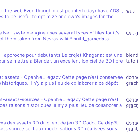
rs de Khaganat
mité à 100Mo par
ccessible sans
 pas validé.
or the web Even though most people(today) have ADSL,
web
,
ur. Allumez vos
dies avec nos
inues to be useful to optimize one own's images for the
notre outil
es retrouver sur
aux dons, en
férez le salon
igne, et sur nos
 argent. Découvrez
NeL system engine uses several types of files for it's
nel
,
g
in que nous
t of them taken from Nevrax wiki * build_gamedata :
us loin !
 : approche pour débutants Le projet Khaganat est une
blend
ur se mettre à Blender, un excellent logiciel de 3D libre
tutor
at assets - OpenNeL legacy Cette page n’est conservée
donn
historiques. Il n’y a plus lieu de collaborer à ce dépôt.
grap
at-assets-sources - OpenNeL legacy Cette page n’est
donn
s raisons historiques. Il n’y a plus lieu de collaborer à
grap
ces des assets 3D du client de jeu 3D Godot Ce dépôt
donn
sets source sert aux modélisations 3D réalisées sous
grap