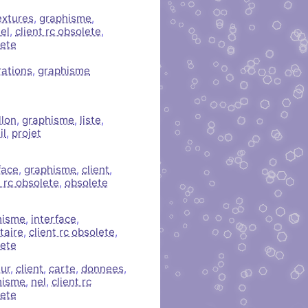
extures
,
graphisme
,
iel
,
client rc obsolete
,
lete
trations
,
graphisme
llon
,
graphisme
,
liste
,
il
,
projet
face
,
graphisme
,
client
,
t rc obsolete
,
obsolete
hisme
,
interface
,
taire
,
client rc obsolete
,
lete
ur
,
client
,
carte
,
donnees
,
hisme
,
nel
,
client rc
lete