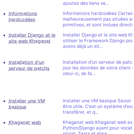
ajoutez des liens ve…
Informations
Informations hardcodées Certain
malheureusement pas situées au
hardcodées
primitives, et sont inclues dire
Installer Django et le
Installer Django et le site web 
utiliser le Framework Django pou
site web Khaganat
avons déjà un sit…
Installation d'un
Installation d'un serveur de pat
jour les données de votre client 
serveur de patchs
celui-ci, de fa…
Installer une VM
Installer une VM basique Savoir 
être utile. C'est un système d'exp
basique
transférer, et q…
Khaganat web
Khaganat web Khaganat web est 
Python/Django ayant pour vocatio
projet. Tests et mise…