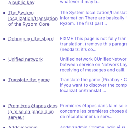
whatever it may b…
a public key
The System
The System localization/transla
Information There are basically “t
localization/translation
Ryzom. The first part…
of the Ryzom Core
Debugging the shard
FIXME This page is not fully tran
translation. (remove this paragra
(neodarz: it's co…
Unified network
Unified network CUnifiedNetwork 
between service on Network Laye
receiving of messages and calli…
Translate the game
Translate the game [Pixabay - CC
if you want to discover the com
localization/translati…
Premières étapes dans
Premières étapes dans la mise en
concerne les premières choses à 
la mise en place d'un
de réceptionner un serv…
serveur
Addsysadmin
Addsysadmin Comme indiqué sur c