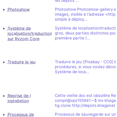
les dépôts …
Photoshow
Photoshow Photoshow-gallery est 
images, visible à l'adresse <https
simple à déploy…
Système de
Système de localisation/traducti
gros, deux parties distinctes pou
localisation/traduction
première partie (…
sur Ryzom Core
Traduire le jeu
Traduire le jeu [Pixabay - CC0] I
procédures, si vous voulez découv
Système de loca…
Reprise de l
Cette vieille doc est obsolète Rep
compil@vps155841:~$ mv khagan
installation
hg clone http://depots.khaganat
Processus de
Processus de sauvegarde sur un s