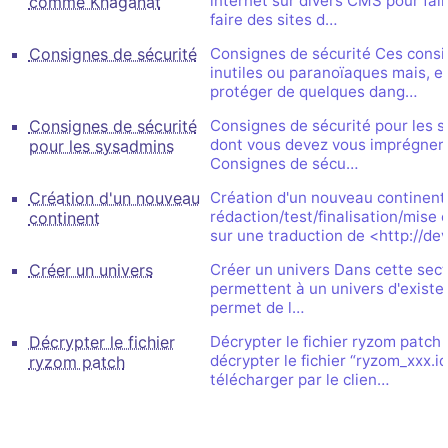
internet sur divers CMS pour fa
comme Khaganat
faire des sites d…
Consignes de sécurité
Consignes de sécurité Ces consi
inutiles ou paranoïaques mais, en
protéger de quelques dang…
Consignes de sécurité
Consignes de sécurité pour les 
dont vous devez vous imprégner 
pour les sysadmins
Consignes de sécu…
Création d'un nouveau
Création d'un nouveau continent 
rédaction/test/finalisation/mise 
continent
sur une traduction de <http://de
Créer un univers
Créer un univers Dans cette sect
permettent à un univers d'exister
permet de l…
Décrypter le fichier
Décrypter le fichier ryzom patch
décrypter le fichier “ryzom_xxx.idx
ryzom patch
télécharger par le clien…