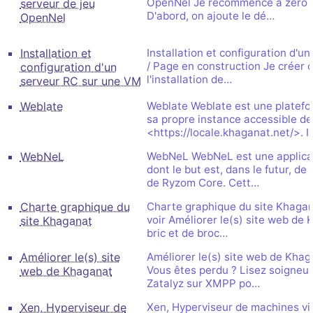
OpenNel Je recommence à zéro ic
serveur de jeu
D'abord, on ajoute le dé…
OpenNel
Installation et
Installation et configuration d'
/ Page en construction Je créer c
configuration d'un
l'installation de…
serveur RC sur une VM
Weblate
Weblate Weblate est une platefo
sa propre instance accessible de
<https://locale.khaganat.net/>. I
WebNeL
WebNeL WebNeL est une applica
dont le but est, dans le futur, d
de Ryzom Core. Cett…
Charte graphique du
Charte graphique du site Khagana
voir Améliorer le(s) site web de 
site Khaganat
bric et de broc…
Améliorer le(s) site
Améliorer le(s) site web de Khag
Vous êtes perdu ? Lisez soigneus
web de Khaganat
Zatalyz sur XMPP po…
Xen, Hyperviseur de
Xen, Hyperviseur de machines virt