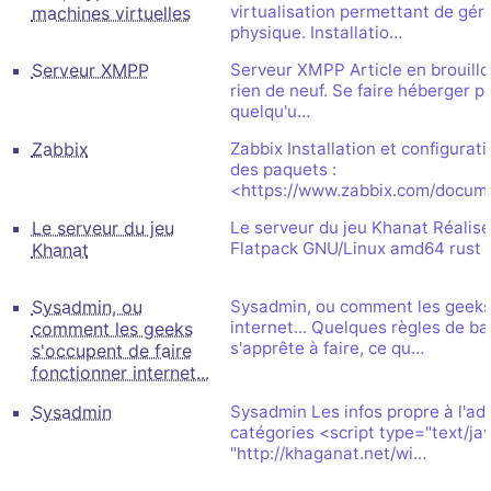
virtualisation permettant de gé
machines virtuelles
physique. Installatio…
Serveur XMPP
Serveur XMPP Article en brouillon
rien de neuf. Se faire héberger pa
quelqu'u…
Zabbix
Zabbix Installation et configurat
des paquets :
<https://www.zabbix.com/documen
Le serveur du jeu
Le serveur du jeu Khanat Réalisé
Flatpack GNU/Linux amd64 rust
Khanat
Sysadmin, ou
Sysadmin, ou comment les geeks 
internet... Quelques règles de 
comment les geeks
s'apprête à faire, ce qu…
s'occupent de faire
fonctionner internet...
Sysadmin
Sysadmin Les infos propre à l'adm
catégories <script type="text/jav
"http://khaganat.net/wi…