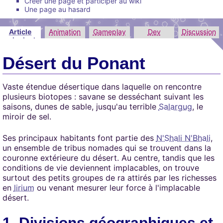
Créer une page et participer au wiki
Une page au hasard
Article
Animation
Gameplay
Dev
Discussion
principal
Désert du Ponant
Vaste étendue désertique dans laquelle on rencontre
plusieurs biotopes : savane se desséchant suivant les
saisons, dunes de sable, jusqu'au terrible
Salargug
, le
miroir de sel.
Ses principaux habitants font partie des
N'Shali N'Bhali
,
un ensemble de tribus nomades qui se trouvent dans la
couronne extérieure du désert. Au centre, tandis que les
conditions de vie deviennent implacables, on trouve
surtout des petits groupes de ra attirés par les richesses
en
lirium
ou venant mesurer leur force à l'implacable
désert.
Divisions géographiques et