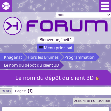
Aller au menu du forum
Aller au contenu du forum
Aller à la recherche dans le forum
Passer le
menu
Khaganat
Retour
au début
du menu
Khaganat
Bienvenue, Invité
Menu principal
Khaganat
Hors les Brumes
Programmation
Le nom du dépôt du client 3D
Le nom du dépôt du client 3D
1
Pages
EN BAS
ACTIONS DE L'UTILISATEUR