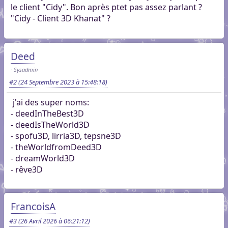
le client "Cidy". Bon après ptet pas assez parlant ?
"Cidy - Client 3D Khanat" ?
Deed
Sysadmin
#2
(24 Septembre 2023 à 15:48:18)
j'ai des super noms:
- deedInTheBest3D
- deedIsTheWorld3D
- spofu3D, lirria3D, tepsne3D
- theWorldfromDeed3D
- dreamWorld3D
- rêve3D
FrancoisA
#3
(26 Avril 2026 à 06:21:12)