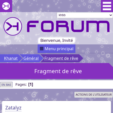
Aller au menu du forum
Aller au contenu du forum
Aller à la recherche dans le forum
Passer le
menu
Khaganat
Retour
au début
du menu
Khaganat
Bienvenue, Invité
Menu principal
Khanat
Général
Fragment de rêve
Fragment de rêve
1
Pages
EN BAS
ACTIONS DE L'UTILISATEUR
Zatalyz