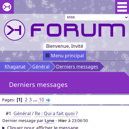
Aller au menu du forum
Aller au contenu du forum
Aller à la recherche dans le forum
Passer le
menu
Khaganat
Retour
au début
du menu
Khaganat
Bienvenue, Invité
Menu principal
Khaganat
Général
Derniers messages
Derniers messages
1
2
3
...
10
Pages
#1
Général
/
Re : Qui a fait quoi ?
Dernier message par
Lyne
-
Hier
à 23:06:50
Cliquez pour afficher le message