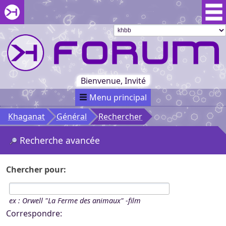
Aller au menu du forum
Aller au contenu du forum
Aller à la recherche dans le forum
Passer le
menu
Khaganat
Retour
au début
du menu
Khaganat
Bienvenue, Invité
Menu principal
Khaganat
Général
Rechercher
Recherche avancée
Chercher pour:
ex :
Orwell "La Ferme des animaux" -film
Correspondre: