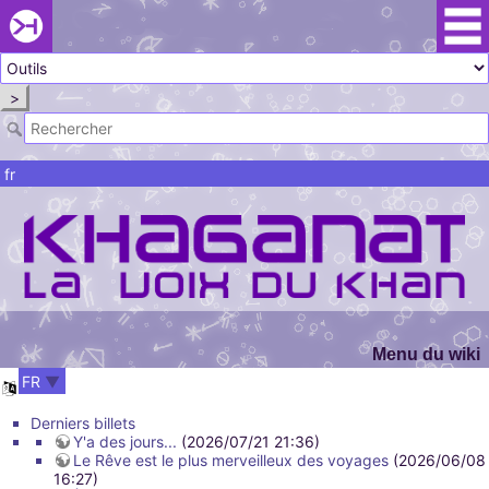
Passer le
menu
Khaganat
Retour
au début
>
du menu
Khaganat
fr
Menu du wiki
FR
Derniers billets
Y'a des jours...
(2026/07/21 21:36)
Le Rêve est le plus merveilleux des voyages
(2026/06/08
16:27)