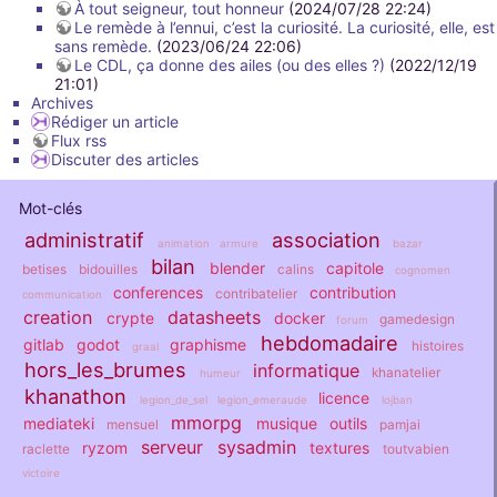
À tout seigneur, tout honneur
(2024/07/28 22:24)
Le remède à l’ennui, c’est la curiosité. La curiosité, elle, est
sans remède.
(2023/06/24 22:06)
Le CDL, ça donne des ailes (ou des elles ?)
(2022/12/19
21:01)
Archives
Rédiger un article
Flux rss
Discuter des articles
Mot-clés
administratif
association
animation
armure
bazar
bilan
blender
capitole
betises
bidouilles
calins
cognomen
conferences
contribution
contribatelier
communication
creation
datasheets
crypte
docker
gamedesign
forum
hebdomadaire
gitlab
godot
graphisme
histoires
graal
hors_les_brumes
informatique
khanatelier
humeur
khanathon
licence
legion_de_sel
legion_emeraude
lojban
mmorpg
mediateki
musique
outils
mensuel
pamjai
serveur
sysadmin
ryzom
textures
raclette
toutvabien
victoire