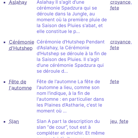
Aslahay
Aslahay Il s'agit d'une
croyance
,
cérémonie Spadzura qui se
fete
déroule dans la Jungle, au
moment où la première pluie de
la Saison des Pluies s'abat, et
elle constitue le p…
Cérémonie
Cérémonie d'Hutshep Pendant
croyance
,
d'Aslahay, la Cérémonie
fete
d'Hutshep
d'Hutshep se déroule à la fin de
la Saison des Pluies. Il s'agit
d'une cérémonie Spadzura qui
se déroule d…
Fête de
Fête de l'automne La fête de
fete
l'automne a lieu, comme son
l'automne
nom l'indique, à la fin de
l'automne : en particulier dans
les Plaines d'Astharie, c'est le
moment où …
Slan
Slan A part la description du
jeu
,
fete
slan “de cour”, tout est à
compléter et enrichir. Et même