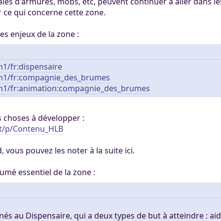
les d'armures, mobs, etc, peuvent continuer à aller dans les
ertaines tâches.
ers. Tout le monde
r ce qui concerne cette zone.
mité à 100Mo par
ccessible sans
 Khaganat
 pas validé.
es enjeux de la zone :
ur. Allumez vos
dies avec nos
notre outil
es retrouver sur
aux dons, en
éférez le salon
1/fr:dispensaire
igne, et sur nos
 argent.
um1/fr:compagnie_des_brumes
s aider, afin que
um1/fr:animation:compagnie_des_brumes
ore plus loin !
s choses à développer :
et/p/Contenu_HLB
, vous pouvez les noter à la suite ici.
sumé essentiel de la zone :
s au Dispensaire, qui a deux types de but à atteindre : aide