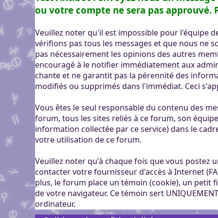
genre pour aider dans c
Pour partager des fichi
ou votre compte ne sera pas approuvé. P
Visioconférence
Visioconférence
peut s'inscrire, mais li
Salon audio et vidéo, a
Brillez aux couleurs de
personne si vous n'êtes
Veuillez noter qu'il est impossible pour l'équipe
Boutiques
compte, via le navigate
Vous cherchez des goo
vérifions pas tous les messages et que nous ne 
Aider Khaganat
micro ! /!\ Ce n'est pas 
Nous soutenir
visuels ? Vous pouvez l
pas nécessairement les opinions des autres mem
Notre projet vit grâce 
principal d'échange, pr
encouragé à le notifier immédiatement aux admin
quelques boutiques en l
nature, en temps ou en
XMPP.
chante et ne garantit pas la pérennité des inform
stands.
Découvrez comment nou
modifiés ou supprimés dans l'immédiat. Ceci s'a
nous puissions aller enc
Vous êtes le seul responsable du contenu des mes
forum, tous les sites reliés à ce forum, son équipe 
information collectée par ce service) dans le cadr
votre utilisation de ce forum.
Veuillez noter qu'à chaque fois que vous postez u
contacter votre fournisseur d'accès à Internet (FA
plus, le forum place un témoin (cookie), un petit
de votre navigateur. Ce témoin sert UNIQUEMENT 
ordinateur.