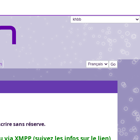
Changer de langue
n
crire sans réserve.
u via
XMPP
(suivez les infos sur le lien),