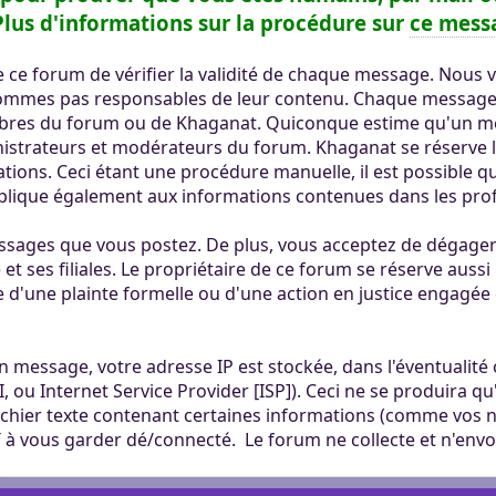
ertaines tâches.
ers. Tout le monde
lus d'informations sur la procédure sur
ce mess
mité à 100Mo par
ccessible sans
 Khaganat
 pas validé.
 de ce forum de vérifier la validité de chaque message. No
ur. Allumez vos
dies avec nos
sommes pas responsables de leur contenu. Chaque message e
notre outil
es retrouver sur
bres du forum ou de Khaganat. Quiconque estime qu'un me
aux dons, en
éférez le salon
istrateurs et modérateurs du forum. Khaganat se réserve l
igne, et sur nos
 argent.
ations. Ceci étant une procédure manuelle, il est possible 
s aider, afin que
pplique également aux informations contenues dans les pro
ore plus loin !
sages que vous postez. De plus, vous acceptez de dégager d
et ses filiales. Le propriétaire de ce forum se réserve aussi 
e d'une plainte formelle ou d'une action en justice engagée 
n message, votre adresse IP est stockée, dans l'éventualit
I, ou Internet Service Provider [ISP]). Ceci ne se produira q
 fichier texte contenant certaines informations (comme vos n
à vous garder dé/connecté. Le forum ne collecte et n'env