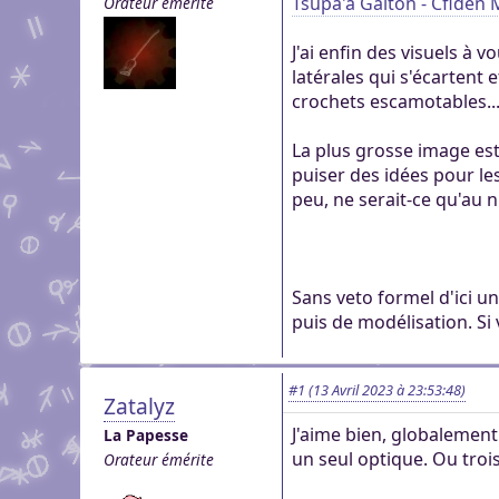
Tsupa'a Galton - Cfiden 
Orateur émérite
genre pour aider dans c
Pour partager des fichi
Visioconférence
Visioconférence
peut s'inscrire, mais li
J'ai enfin des visuels à 
Salon audio et vidéo, a
Brillez aux couleurs de
personne si vous n'êtes
latérales qui s'écartent 
Boutiques
compte, via le navigate
Vous cherchez des goo
crochets escamotables..
Aider Khaganat
micro ! /!\ Ce n'est pas 
Nous soutenir
visuels ? Vous pouvez l
Notre projet vit grâce 
principal d'échange, pr
La plus grosse image est 
quelques boutiques en l
nature, en temps ou en
XMPP.
puiser des idées pour le
stands.
Découvrez comment nou
peu, ne serait-ce qu'au n
nous puissions aller enc
Sans veto formel d'ici u
puis de modélisation. Si
#1
(13 Avril 2023 à 23:53:48)
Zatalyz
J'aime bien, globalement
La Papesse
un seul optique. Ou troi
Orateur émérite