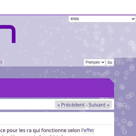
Changer de langue
n
« Précédent
-
Suivant »
ce pour les ra qui fonctionne selon l'
effet