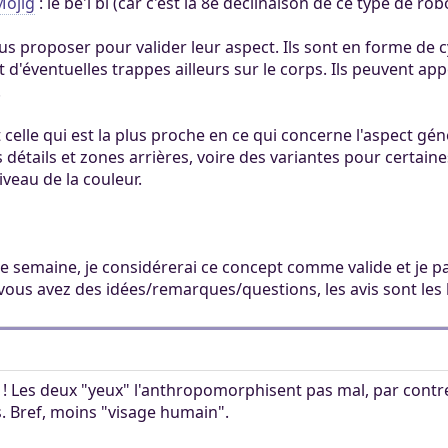
Mojig
: le be'i bi (car c'est la 8e déclinaison de ce type de ro
ertaines tâches.
ers. Tout le monde
mité à 100Mo par
vous proposer pour valider leur aspect. Ils sont en forme de
ccessible sans
 Khaganat
 pas validé.
et d'éventuelles trappes ailleurs sur le corps. Ils peuvent ap
ur. Allumez vos
dies avec nos
.
notre outil
es retrouver sur
aux dons, en
éférez le salon
celle qui est la plus proche en ce qui concerne l'aspect gén
igne, et sur nos
 argent.
s détails et zones arrières, voire des variantes pour certai
s aider, afin que
iveau de la couleur.
ore plus loin !
ne semaine, je considérerai ce concept comme valide et je pa
 vous avez des idées/remarques/questions, les avis sont le
 ! Les deux "yeux" l'anthropomorphisent pas mal, par cont
s. Bref, moins "visage humain".