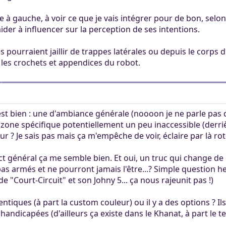
lée à gauche, à voir ce que je vais intégrer pour de bon, selon
aider à influencer sur la perception de ses intentions.
s pourraient jaillir de trappes latérales ou depuis le corps
t les crochets et appendices du robot.
est bien : une d'ambiance générale (noooon je ne parle pas
zone spécifique potentiellement un peu inaccessible (derrièr
ur ? Je sais pas mais ça m'empêche de voir, éclaire par là roti
ect général ça me semble bien. Et oui, un truc qui change d
nt pas armés et ne pourront jamais l'être...? Simple question 
e "Court-Circuit" et son Johny 5... ça nous rajeunit pas !)
dentiques (à part la custom couleur) ou il y a des options ? I
handicapées (d'ailleurs ça existe dans le Khanat, à part le 