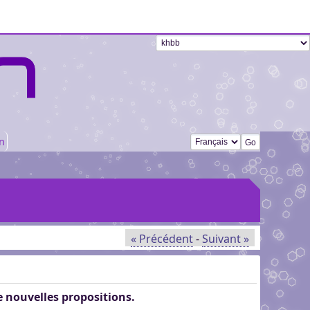
Changer de langue
n
« Précédent
-
Suivant »
de nouvelles propositions.