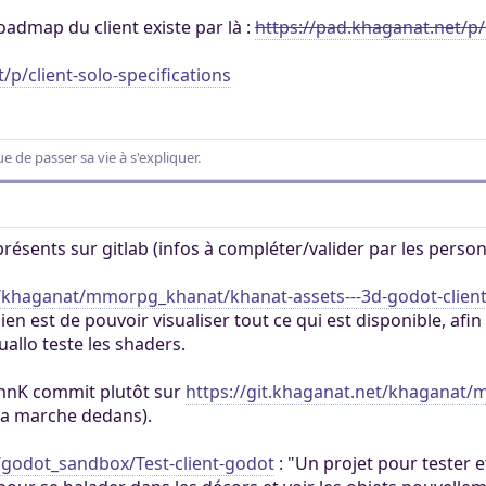
ertaines tâches.
ers. Tout le monde
admap du client existe par là :
https://pad.khaganat.net/p/
mité à 100Mo par
ccessible sans
 Khaganat
 pas validé.
/p/client-solo-specifications
ur. Allumez vos
dies avec nos
notre outil
es retrouver sur
aux dons, en
éférez le salon
igne, et sur nos
 argent.
 de passer sa vie à s'expliquer.
s aider, afin que
ore plus loin !
à présents sur gitlab (infos à compléter/valider par les per
t/khaganat/mmorpg_khanat/khanat-assets---3d-godot-clien
ien est de pouvoir visualiser tout ce qui est disponible, afin d
uallo teste les shaders.
YannK commit plutôt sur
https://git.khaganat.net/khaganat
 ça marche dedans).
t/godot_sandbox/Test-client-godot
: "Un projet pour tester e