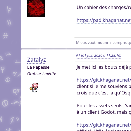
genre pour aider dans c
Pour partager des fichi
Un cahier des charges/ro
Visioconférence
Visioconférence
peut s'inscrire, mais li
Salon audio et vidéo, a
Brillez aux couleurs de
personne si vous n'êtes
https://pad.khaganat.net
Boutiques
compte, via le navigate
Vous cherchez des goo
Aider Khaganat
micro ! /!\ Ce n'est pas 
Nous soutenir
visuels ? Vous pouvez l
Notre projet vit grâce 
principal d'échange, pr
quelques boutiques en l
nature, en temps ou en
Mieux vaut mourir incompris que
XMPP.
stands.
Découvrez comment nou
#1
(01 Juin 2020 à 11:28:16)
nous puissions aller enc
Zatalyz
Je met ici les bouts déj
La Papesse
Orateur émérite
https://git.khaganat.ne
client si je me souviens b
crois que c'est là qu'Osq
Pour les assets seuls, 
à un client Godot, mais
https://git.khaganat.ne