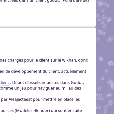
ment créés dans un client godot." Vu la date des
 des charges pour le client sur le wikhan, donc
ciel de développement du client, actuellement
lient
: Dépôt d'assets importés dans Godot,
t comme un jeu pour naviguer au milieu des
sé par Aleajactaest pour mettre en place les
 sources (Modèles Blender) qui sont ensuite