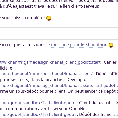
 pour se balader dans les décors et voir les objets nouvelle
 qu'Aleajactaest travaille sur le lien client/serveur.
 je vous laisse compléter
ici ce que j'ai mis dans le
message pour le Khanathon
et/wikhan/fr:gamedesign:khanat_client_godot:start
: Cahier
icielle
at.net/khaganat/mmorpg_khanat/khanat-client/
: Dépôt offi
 pour ses tests, dans la branche « Develop »
at.net/khaganat/mmorpg_khanat/khanat-assets---3d-godot-c
terme un sous-dépôt pour le client. On peut lancer ce dépô
t.net/godot_sandbox/Test-client-godot
: Client de test utili
 de communication avec le serveur OpenNeL
t.net/godot_sandbox/Test-client-godot
: Dépôt des fichiers