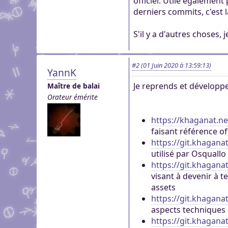
officiel. Utile également
derniers commits, c'est là
S'il y a d'autres choses,
#2
(01 Juin 2020 à 13:59:13)
YannK
Je reprends et développe 
Maître de balai
Orateur émérite
https://khaganat.n
faisant référence off
https://git.khagan
utilisé par Osquallo
https://git.khagan
visant à devenir à 
assets
https://git.khagana
aspects techniques
https://git.khagana