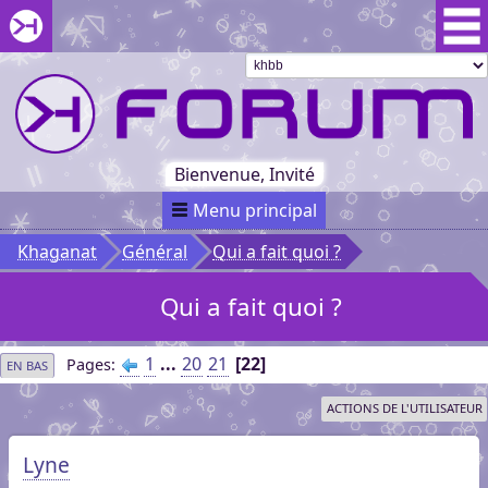
Aller au menu du forum
Aller au contenu du forum
Aller à la recherche dans le forum
Passer le
menu
Khaganat
Retour
au début
du menu
Khaganat
Bienvenue, Invité
Menu principal
Khaganat
Général
Qui a fait quoi ?
Qui a fait quoi ?
1
...
20
21
22
Pages
EN BAS
ACTIONS DE L'UTILISATEUR
Lyne