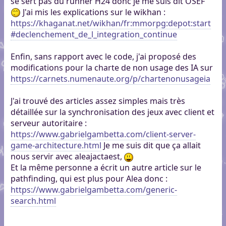
se sert pas du runner H24 donc je me suis dit OSEF
J'ai mis les explications sur le wikhan :
https://khaganat.net/wikhan/fr:mmorpg:depot:start
#declenchement_de_l_integration_continue
Enfin, sans rapport avec le code, j'ai proposé des
modifications pour la charte de non usage des IA sur
https://carnets.numenaute.org/p/chartenonusageia
J'ai trouvé des articles assez simples mais très
détaillée sur la synchronisation des jeux avec client et
serveur autoritaire :
https://www.gabrielgambetta.com/client-server-
game-architecture.html
Je me suis dit que ça allait
nous servir avec aleajactaest,
Et la même personne a écrit un autre article sur le
pathfinding, qui est plus pour Alea donc :
https://www.gabrielgambetta.com/generic-
search.html