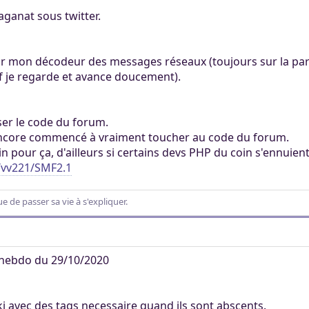
aganat sous twitter.
ur mon décodeur des messages réseaux (toujours sur la part
 je regarde et avance doucement).
er le code du forum.
s encore commencé à vraiment toucher au code du forum.
in pour ça, d'ailleurs si certains devs PHP du coin s'ennuient 
t/vv221/SMF2.1
 de passer sa vie à s'expliquer.
hebdo du 29/10/2020
ki avec des tags necessaire quand ils sont abscents.