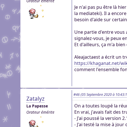
Orateur émérite
genre pour aider dans c
Pour partager des fichi
Je n'ai pas pu être là hie
Visioconférence
Visioconférence
peut s'inscrire, mais li
la mediateki). Il a encor
Salon audio et vidéo, a
Brillez aux couleurs de
personne si vous n'êtes
besoin d'aide sur certai
Boutiques
compte, via le navigate
Vous cherchez des goo
Aider Khaganat
micro ! /!\ Ce n'est pas 
Nous soutenir
visuels ? Vous pouvez l
Une partie d'entre vous a
Notre projet vit grâce 
principal d'échange, pr
signalez-vous, je peux e
quelques boutiques en l
nature, en temps ou en
XMPP.
Et d'ailleurs, ça m'a bie
stands.
Découvrez comment nou
nous puissions aller enc
Aleajactaest a écrit un 
https://khaganat.net/w
comment l'ensemble fonct
#46
(05 Septembre 2020 à 10:43:1
Zatalyz
On a toutes loupé la réun
La Papesse
En vrai, j'avais fait des
Orateur émérite
- J'ai poussé la version 
- J'ai testé la mise à jou