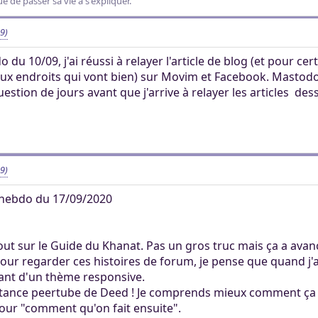
 de passer sa vie à s'expliquer.
9)
 du 10/09, j'ai réussi à relayer l'article de blog (et pour cer
x endroits qui vont bien) sur Movim et Facebook. Mastodon r
uestion de jours avant que j'arrive à relayer les articles des
9)
hebdo du 17/09/2020
out sur le Guide du Khanat. Pas un gros truc mais ça a avanc
pour regarder ces histoires de forum, je pense que quand j'a
ant d'un thème responsive.
l'instance peertube de Deed ! Je comprends mieux comment ça
our "comment qu'on fait ensuite".