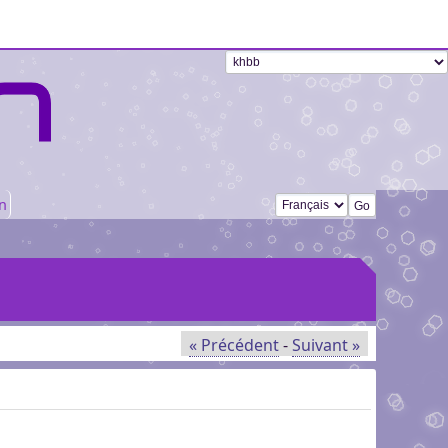
Changer de langue
n
« Précédent
-
Suivant »