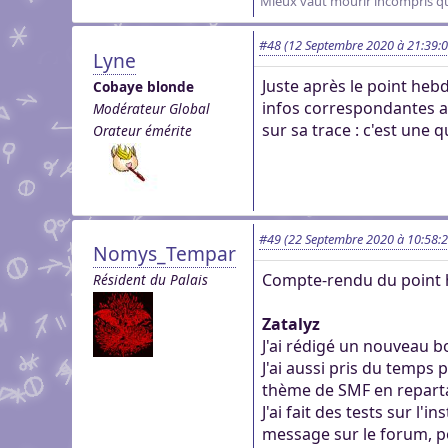
Mieux vaut mourir incompris que
#48
(12 Septembre 2020 à 21:39:0
Lyne
Juste après le point hebdo
Cobaye blonde
infos correspondantes au
Modérateur Global
sur sa trace : c'est une q
Orateur émérite
#49
(22 Septembre 2020 à 10:58:2
Nomys_Tempar
Compte-rendu du point 
Résident du Palais
Zatalyz
J'ai rédigé un nouveau b
J'ai aussi pris du temps 
thème de SMF en repart
J'ai fait des tests sur 
message sur le forum, p