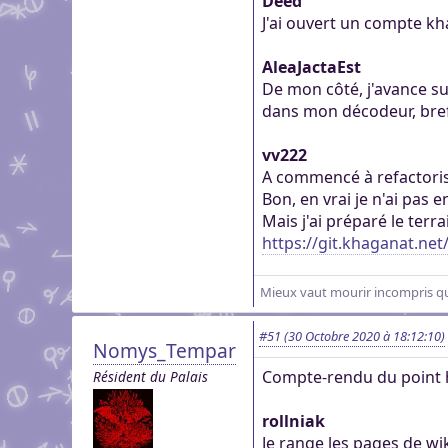
Deed
J'ai ouvert un compte kh
AleaJactaEst
De mon côté, j'avance s
dans mon décodeur, bref
vv222
A commencé à refactoris
Bon, en vrai je n'ai pa
Mais j'ai préparé le terra
https://git.khaganat.ne
Mieux vaut mourir incompris que
#51
(30 Octobre 2020 à 18:12:10)
Nomys_Tempar
Compte-rendu du point 
Résident du Palais
rollniak
Je range les pages de wi