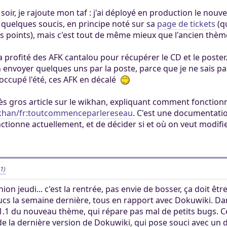
ertaines tâches.
ers. Tout le monde
r soir, je rajoute mon taf : j'ai déployé en production le nou
mité à 100Mo par
e quelques soucis, en principe noté sur sa
page de tickets
(qu
ccessible sans
 Khaganat
 pas validé.
ns points), mais c'est tout de même mieux que l'ancien thème,
ur. Allumez vos
dies avec nos
notre outil
es retrouver sur
 profité des AFK cantalou pour récupérer le CD et le poster. 
aux dons, en
éférez le salon
n envoyer quelques uns par la poste, parce que je ne sais p
igne, et sur nos
 argent.
n occupé l'été, ces AFK en décalé
s aider, afin que
ore plus loin !
très gros article sur le wikhan, expliquant comment fonctio
ikhan/fr:toutcommenceparlereseau
. C'est une documentat
ionne actuellement, et de décider si et où on veut modifi
1)
ion jeudi... c'est la rentrée, pas envie de bosser, ça doit êt
 trucs la semaine dernière, tous en rapport avec Dokuwiki. Da
2.1.1 du nouveau thème, qui répare pas mal de petits bugs. Ce 
r de la dernière version de Dokuwiki, qui pose souci avec un d