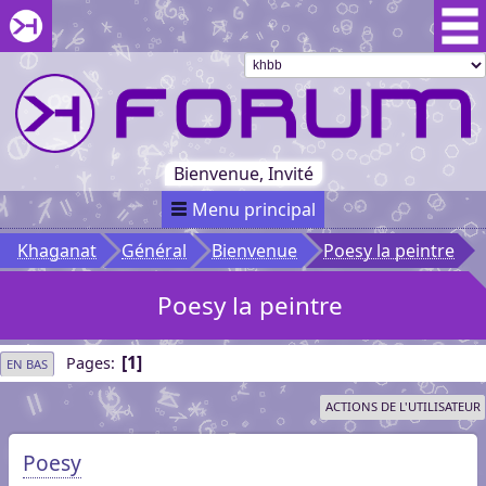
Aller au menu du forum
Aller au contenu du forum
Aller à la recherche dans le forum
Passer le
menu
Khaganat
Retour
au début
du menu
Khaganat
Bienvenue, Invité
Menu principal
Khaganat
Général
Bienvenue
Poesy la peintre
Poesy la peintre
1
Pages
EN BAS
ACTIONS DE L'UTILISATEUR
Poesy