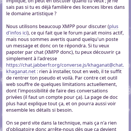
implique, on peut en discuter quand tu veux ; je ne
sais pas si tu es déjà familière des licences libres dans
le domaine artistique ?
Nous utilisons beaucoup XMPP pour discuter (
plus
d'infos ici
), ce qui fait que le forum parait moins actif,
mais nous sommes avertis quand quelqu'un poste
un message et donc on te répondra. Si tu veux
papoter par chat (XMPP donc), tu peux découvrir ça
simplement à l'adresse
https://chat.jabberfr.org/converse.js/khaganat@chat.
khaganat.net
: rien à installer, tout en web, il te suffit
de rentrer ton pseudo et voilà. Par contre cet outil
web souffre de quelques limitations actuellement,
dont l'impossibilité de faire des conversations
privées (il faut un compte pour ça). La page de doc
plus haut explique tout ça, et on pourra aussi voir
ensemble les détails si besoin.
On se perd vite dans la technique, mais ça n'a rien
d'obligatoire donc arrête-nous dès que ça devient