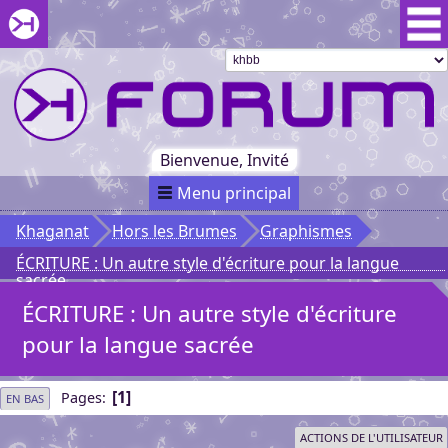
Aller au menu du forum
Aller au contenu du forum
Aller à la recherche dans le forum
Passer le
menu
Khaganat
Retour
au début
du menu
Khaganat
Bienvenue, Invité
Menu principal
Khaganat
Hors les Brumes
Graphismes
ÉCRITURE : Un autre style d'écriture pour la langue
sacrée
ÉCRITURE : Un autre style d'écriture
pour la langue sacrée
1
Pages
EN BAS
ACTIONS DE L'UTILISATEUR