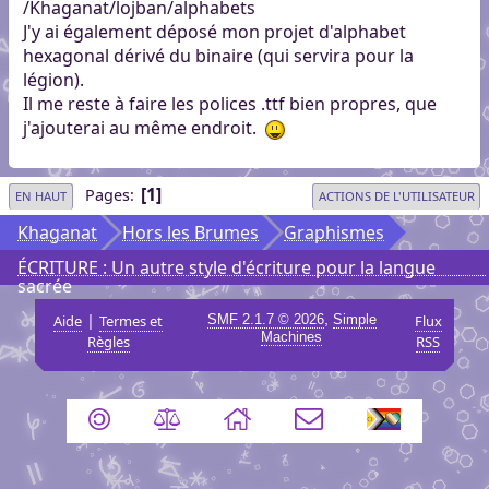
/Khaganat/lojban/alphabets
J'y ai également déposé mon projet d'alphabet
hexagonal dérivé du binaire (qui servira pour la
légion).
Il me reste à faire les polices .ttf bien propres, que
j'ajouterai au même endroit.
1
Pages
EN HAUT
ACTIONS DE L'UTILISATEUR
Khaganat
Hors les Brumes
Graphismes
ÉCRITURE : Un autre style d'écriture pour la langue
sacrée
|
,
Aide
Termes et
SMF 2.1.7 © 2026
Simple
Flux
Machines
Règles
RSS