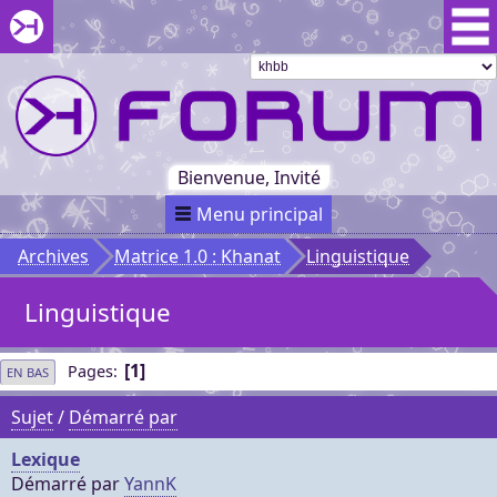
Aller au menu du forum
Aller au contenu du forum
Aller à la recherche dans le forum
Passer le
menu
Khaganat
Retour
au début
du menu
Khaganat
Bienvenue, Invité
Menu principal
Archives
Matrice 1.0 : Khanat
Linguistique
Linguistique
1
Pages
EN BAS
Sujet
/
Démarré par
Lexique
Démarré par
YannK