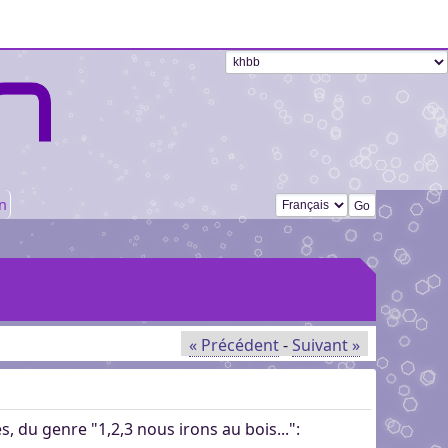
Changer de langue
n
« Précédent
-
Suivant »
s, du genre "1,2,3 nous irons au bois...":