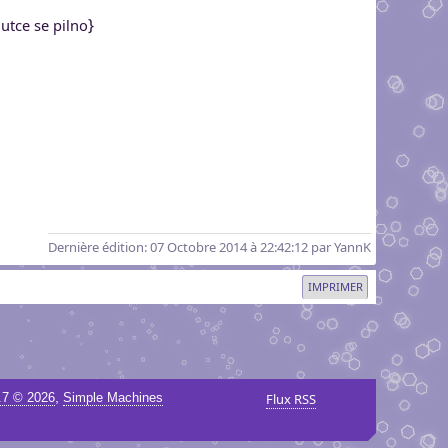
}
 mutce se pilno
Dernière édition
: 07 Octobre 2014 à 22:42:12 par YannK
IMPRIMER
,
.7 © 2026
Simple Machines
Flux RSS