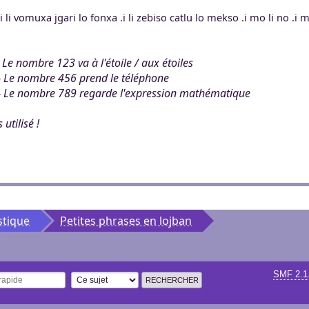
ertaines tâches.
ers. Tout le monde
 .i li vomuxa jgari lo fonxa .i li zebiso catlu lo mekso .i mo li no .i
mité à 100Mo par
ccessible sans
 Khaganat
 pas validé.
ur. Allumez vos
dies avec nos
}
Le nombre 123 va à l'étoile / aux étoiles
notre outil
es retrouver sur
}
Le nombre 456 prend le téléphone
aux dons, en
éférez le salon
}
igne, et sur nos
Le nombre 789 regarde l'expression mathématique
 argent.
s aider, afin que
s utilisé !
ore plus loin !
stique
Petites phrases en lojban
SMF 2.1
 rapide
Options de recherche