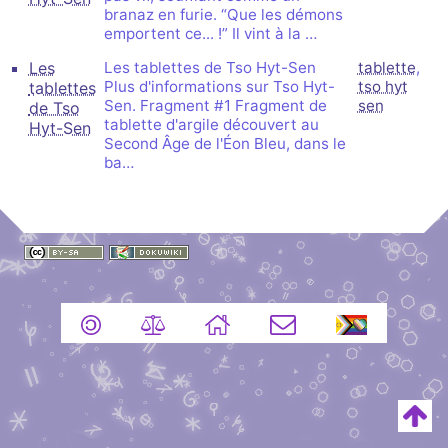
branaz en furie. “Que les démons
emportent ce... !” Il vint à la …
Les
Les tablettes de Tso Hyt-Sen
tablette
,
Plus d'informations sur Tso Hyt-
tso hyt
tablettes
Sen. Fragment #1 Fragment de
sen
de Tso
tablette d'argile découvert au
Hyt-Sen
Second Âge de l'Éon Bleu, dans le
ba…