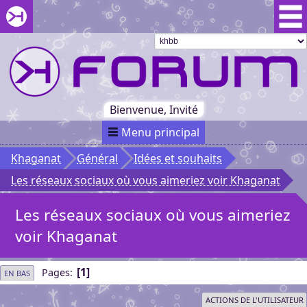
Aller au menu du forum
Aller au contenu du forum
Aller à la recherche dans le forum
Passer le
menu
Khaganat
Retour
au début
du menu
Khaganat
Bienvenue, Invité
Menu principal
Khaganat
Général
Idées et souhaits
Les réseaux sociaux où vous aimeriez voir Khaganat
Les réseaux sociaux où vous aimeriez
voir Khaganat
1
Pages
EN BAS
ACTIONS DE L'UTILISATEUR