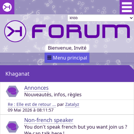
Aller au menu du forum
Aller au contenu du forum
Aller à la recherche dans le forum
Passer le
menu
Khaganat
Retour
au début
du menu
Khaganat
Bienvenue, Invité
Menu principal
Khaganat
Annonces
Nouveautés, infos, règles
Re : Elle est de retour ...
par
Zatalyz
09 Mai 2026 à 08:11:57
Non-french speaker
You don't speak french but you want join us ?
We can talk here !