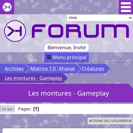
Aller au menu du forum
Aller au contenu du forum
Aller à la recherche dans le forum
Passer le
menu
Khaganat
Retour
au début
du menu
Khaganat
Bienvenue, Invité
Menu principal
Archives
Matrice 1.0 : Khanat
Créatures
Les montures - Gameplay
Les montures - Gameplay
1
Pages
EN BAS
ACTIONS DE L'UTILISATEUR