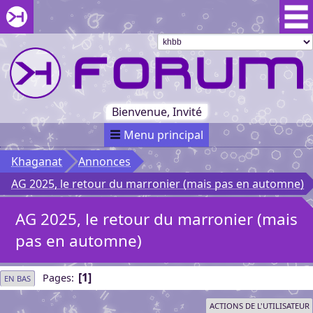
Aller au menu du forum
Aller au contenu du forum
Aller à la recherche dans le forum
Passer le
menu
Khaganat
Retour
au début
du menu
Khaganat
Bienvenue, Invité
Menu principal
Khaganat
Annonces
AG 2025, le retour du marronier (mais pas en automne)
AG 2025, le retour du marronier (mais
pas en automne)
1
Pages
EN BAS
ACTIONS DE L'UTILISATEUR