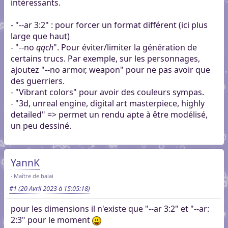
intéressants.
- "--ar 3:2" : pour forcer un format différent (ici plus
large que haut)
- "--no
qqch
". Pour éviter/limiter la génération de
certains trucs. Par exemple, sur les personnages,
ajoutez "--no armor, weapon" pour ne pas avoir que
des guerriers.
- "Vibrant colors" pour avoir des couleurs sympas.
- "3d, unreal engine, digital art masterpiece, highly
detailed" => permet un rendu apte à être modélisé,
un peu dessiné.
YannK
Maître de balai
#1
(20 Avril 2023 à 15:05:18)
pour les dimensions il n'existe que "--ar 3:2" et "--ar:
2:3" pour le moment