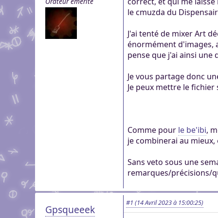
correct, et qui me laisse
Orateur émérite
genre pour aider dans c
Pour partager des fichi
le cmuzda du Dispensair
Visioconférence
Visioconférence
peut s'inscrire, mais li
Salon audio et vidéo, a
Brillez aux couleurs de
personne si vous n'êtes
J'ai tenté de mixer Art d
Boutiques
compte, via le navigate
Vous cherchez des goo
énormément d'images, av
Aider Khaganat
micro ! /!\ Ce n'est pas 
Nous soutenir
visuels ? Vous pouvez l
pense que j'ai ainsi une d
Notre projet vit grâce 
principal d'échange, pr
quelques boutiques en l
nature, en temps ou en
XMPP.
Je vous partage donc une 
stands.
Découvrez comment nou
Je peux mettre le fichier 
nous puissions aller enc
Comme pour
le be'ibi
, m
je combinerai au mieux, 
Sans veto sous une semai
remarques/précisions/q
#1
(14 Avril 2023 à 15:00:25)
Gpsqueeek