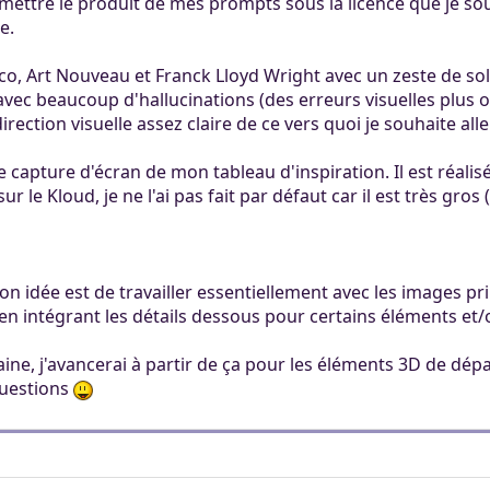
 mettre le produit de mes prompts sous la licence que je sou
ertaines tâches.
ers. Tout le monde
e.
mité à 100Mo par
ccessible sans
 Khaganat
 pas validé.
éco, Art Nouveau et Franck Lloyd Wright avec un zeste de sol
ur. Allumez vos
dies avec nos
ec beaucoup d'hallucinations (des erreurs visuelles plus 
notre outil
es retrouver sur
irection visuelle assez claire de ce vers quoi je souhaite aller
aux dons, en
éférez le salon
igne, et sur nos
 argent.
capture d'écran de mon tableau d'inspiration. Il est réalisé a
s aider, afin que
sur le Kloud, je ne l'ai pas fait par défaut car il est très gro
ore plus loin !
on idée est de travailler essentiellement avec les images 
en intégrant les détails dessous pour certains éléments et/o
ne, j'avancerai à partir de ça pour les éléments 3D de dépar
uestions