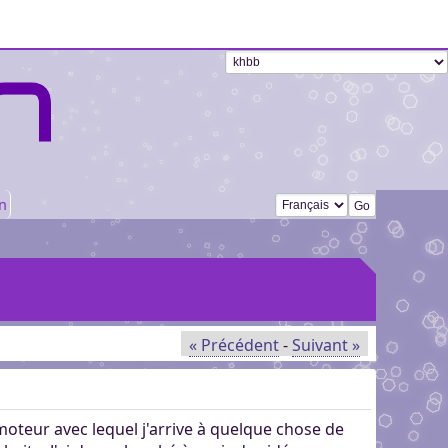
Changer de langue
n
« Précédent
-
Suivant »
moteur avec lequel j'arrive à quelque chose de