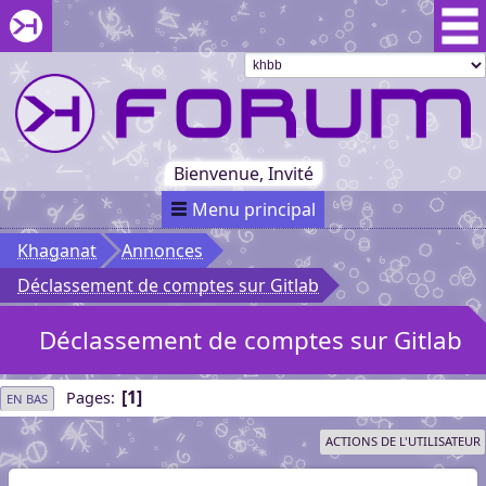
Aller au menu du forum
Aller au contenu du forum
Aller à la recherche dans le forum
Passer le
menu
Khaganat
Retour
au début
du menu
Khaganat
Bienvenue, Invité
Menu principal
Khaganat
Annonces
Déclassement de comptes sur Gitlab
Déclassement de comptes sur Gitlab
1
Pages
EN BAS
ACTIONS DE L'UTILISATEUR