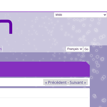
Changer de langue
n
« Précédent
-
Suivant »