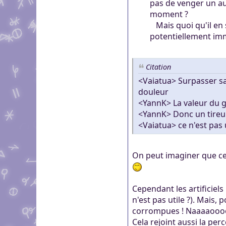
pas de venger un aut
moment ?
Mais quoi qu'il en s
potentiellement imm
Citation
<Vaiatua> Surpasser sa
douleur
<YannK> La valeur du g
<YannK> Donc un tireur 
<Vaiatua> ce n'est pas
On peut imaginer que cer
Cependant les artificiels
n'est pas utile ?). Mais, 
corrompues ! Naaaaoooon
Cela rejoint aussi la perc