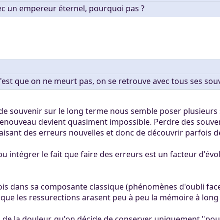
c un empereur éternel, pourquoi pas ?
'est que on ne meurt pas, on se retrouve avec tous ses souveni
 de souvenir sur le long terme nous semble poser plusieurs s
 renouveau devient quasiment impossible. Perdre des souvenir
isant des erreurs nouvelles et donc de découvrir parfois d
 pu intégrer le fait que faire des erreurs est un facteur d'é
a fois dans sa composante classique (phénomènes d'oubli fa
 que les ressurections arasent peu à peu la mémoire à long
n de la douleur, qu'on décide de conserver uniquement "pou