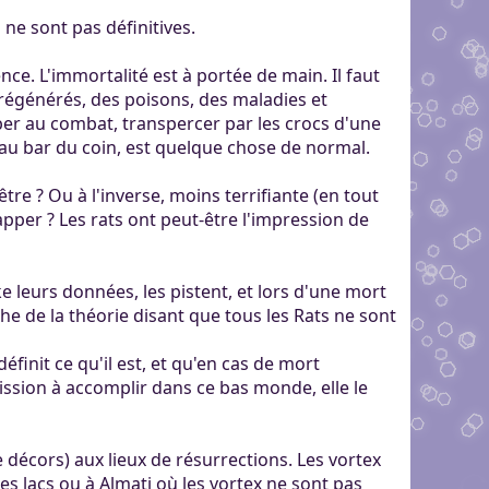
e sont pas définitives.
e. L'immortalité est à portée de main. Il faut
e régénérés, des poisons, des maladies et
ber au combat, transpercer par les crocs d'une
au bar du coin, est quelque chose de normal.
re ? Ou à l'inverse, moins terrifiante (en tout
pper ? Les rats ont peut-être l'impression de
e leurs données, les pistent, et lors d'une mort
che de la théorie disant que tous les Rats ne sont
finit ce qu'il est, et qu'en cas de mort
mission à accomplir dans ce bas monde, elle le
 décors) aux lieux de résurrections. Les vortex
es lacs ou à Almati où les vortex ne sont pas