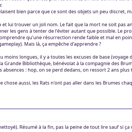
r.
laisent bien parce que ce sont des objets un peu discret, ma
 dp et lui trouver un joli nom. Le fait que la mort ne soit pas
er les gens à tenter de l'éviter autant que possible. Le pro
 comprendre qu'une résurrection rende faible et mal en poin
 gameplay). Mais là, ça empêche d'apprendre ?
u moins longues, il y a toutes les excuses de base (voyage 
 la Grande Bibliothèque, bénévolat à la compagnie des Bru
es absences : hop, on se perd dedans, on ressort 2 ans plus
e chose aussi, les Rats n'ont pas aller dans les Brumes ch
ettoyé). Résumé à la fin, pas la peine de tout lire sauf si ça 