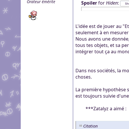
Orateur émérite
Spoiler
for
Hiden
:
L'idée est de jouer au "E
seulement à en mesurer 
Nous avons une donnée, i
tous tes objets, et sa pe
intégrer tout ça au monde
Dans nos sociétés, la m
choses.
La première hypothèse s
est toujours suivie d'une
***Zatalyz a aimé :
Citation