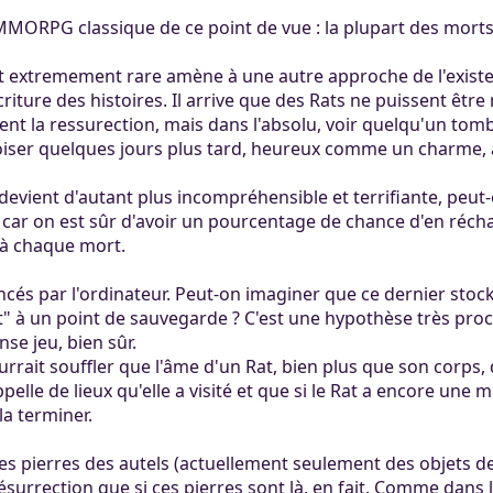
ertaines tâches.
ers. Tout le monde
RPG classique de ce point de vue : la plupart des morts n
mité à 100Mo par
ccessible sans
 Khaganat
 pas validé.
extremement rare amène à une autre approche de l'existenc
ur. Allumez vos
dies avec nos
riture des histoires. Il arrive que des Rats ne puissent êtr
notre outil
es retrouver sur
t la ressurection, mais dans l'absolu, voir quelqu'un tom
aux dons, en
éférez le salon
roiser quelques jours plus tard, heureux comme un charme, 
igne, et sur nos
 argent.
s aider, afin que
vient d'autant plus incompréhensible et terrifiante, peut-êt
ore plus loin !
) car on est sûr d'avoir un pourcentage de chance d'en récha
e à chaque mort.
ncés par l'ordinateur. Peut-on imaginer que ce dernier stock
ent" à un point de sauvegarde ? C'est une hypothèse très pro
se jeu, bien sûr.
ait souffler que l'âme d'un Rat, bien plus que son corps, dé
elle de lieux qu'elle a visité et que si le Rat a encore une 
la terminer.
 les pierres des autels (actuellement seulement des objets de
surrection que si ces pierres sont là, en fait. Comme dans l