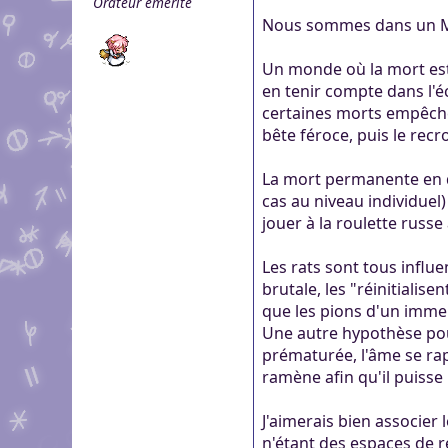
Orateur émérite
genre pour aider dans c
Pour partager des fichi
Nous sommes dans un MMO
Visioconférence
Visioconférence
peut s'inscrire, mais li
Salon audio et vidéo, a
Brillez aux couleurs de
personne si vous n'êtes
Un monde où la mort est 
Boutiques
compte, via le navigate
Vous cherchez des goo
en tenir compte dans l'éc
Aider Khaganat
micro ! /!\ Ce n'est pas 
Nous soutenir
visuels ? Vous pouvez l
certaines morts empêchen
Notre projet vit grâce 
principal d'échange, pr
bête féroce, puis le rec
quelques boutiques en l
nature, en temps ou en
XMPP.
stands.
Découvrez comment nou
La mort permanente en de
nous puissions aller enc
cas au niveau individuel
jouer à la roulette russ
Les rats sont tous influe
brutale, les "réinitialis
que les pions d'un immen
Une autre hypothèse pourr
prématurée, l'âme se rapp
ramène afin qu'il puisse 
J'aimerais bien associer
n'étant des espaces de ré