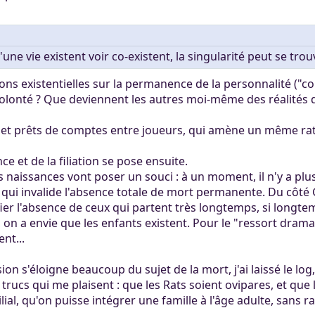
'une vie existent voir co-existent, la singularité peut se tro
ns existentielles sur la permanence de la personnalité ("c
olonté ? Que deviennent les autres moi-même des réalités d'à
s et prêts de comptes entre joueurs, qui amène un même rat 
ce et de la filiation se pose ensuite.
des naissances vont poser un souci : à un moment, il n'y a p
e qui invalide l'absence totale de mort permanente. Du côté 
fier l'absence de ceux qui partent très longtemps, si longte
, on a envie que les enfants existent. Pour le "ressort dra
nt...
sion s'éloigne beaucoup du sujet de la mort, j'ai laissé le log
x trucs qui me plaisent : que les Rats soient ovipares, et que 
lial, qu'on puisse intégrer une famille à l'âge adulte, sans r