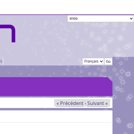
Changer de langue
n
« Précédent
-
Suivant »