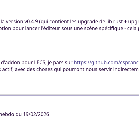
ertaines tâches.
ers. Tout le monde
mité à 100Mo par
ccessible sans
 Khaganat
 pas validé.
 la version v0.4.9 (qui contient les upgrade de lib rust + u
ur. Allumez vos
dies avec nos
ion pour lancer l'éditeur sous une scène spécifique - cela p
notre outil
es retrouver sur
aux dons, en
éférez le salon
igne, et sur nos
 argent.
s aider, afin que
ore plus loin !
 d'addon pour l'ECS, je pars sur
https://github.com/cspran
 actif, avec des choses qui pourront nous servir indirecte
hebdo du 19/02/2026