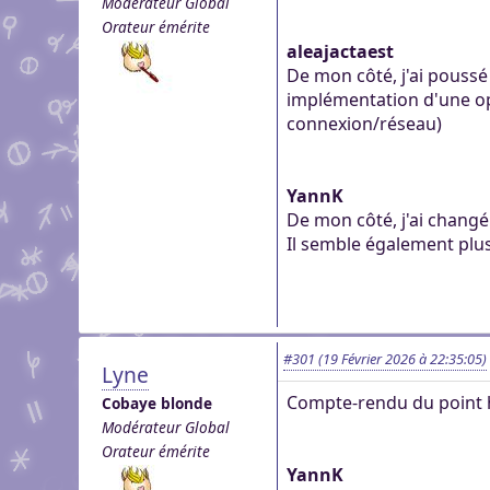
Modérateur Global
genre pour aider dans c
Pour partager des fichi
Orateur émérite
Visioconférence
Visioconférence
peut s'inscrire, mais li
aleajactaest
Salon audio et vidéo, a
Brillez aux couleurs de
personne si vous n'êtes
De mon côté, j'ai poussé
Boutiques
compte, via le navigate
Vous cherchez des goo
implémentation d'une opt
Aider Khaganat
micro ! /!\ Ce n'est pas 
Nous soutenir
visuels ? Vous pouvez l
connexion/réseau)
Notre projet vit grâce 
principal d'échange, pr
quelques boutiques en l
nature, en temps ou en
XMPP.
stands.
Découvrez comment nou
YannK
nous puissions aller enc
De mon côté, j'ai changé
Il semble également plus
#301
(19 Février 2026 à 22:35:05)
Lyne
Compte-rendu du point 
Cobaye blonde
Modérateur Global
Orateur émérite
YannK