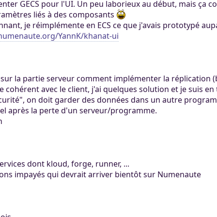
ter GECS pour l'UI. Un peu laborieux au début, mais ça com
ramètres liés à des composants
onnant, je réimplémente en ECS ce que j'avais prototypé aupa
.numenaute.org/YannK/khanat-ui
sur la partie serveur comment implémenter la réplication (
cohérent avec le client, j'ai quelques solution et je suis en 
curité", on doit garder des données dans un autre program
éel après la perte d'un serveur/programme.
h
services dont kloud, forge, runner, ...
dons impayés qui devrait arriver bientôt sur Numenaute