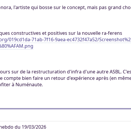
Honora, l'artiste qui bosse sur le concept, mais pas grand cho
itiques constructives et positives sur la nouvelle ra-ferens
fr.org/019cd1da-71ab-7f16-9aea-ec4732f47a52/Screenshot%2
2%80%AFAM.png
jours sur de la restructuration d'infra d'une autre ASBL. C'
je compte bien faire un retour d'expérience après (en même
rofiter à Numénaute.
hebdo du 19/03/2026