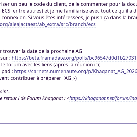
riser un peu le code du client, de le commenter pour la do
ECS, entre autres) et je me familiarise avec tout ce qu'il a 
e connexion. Si vous êtes intéressées, je push ça dans la br
org/aleajactaest/ab_extra/src/branch/ecs
r trouver la date de la prochaine AG
sur :
https://beta.framadate.org/polls/bc96547d0d1b2703
 le forum avec les liens (après la réunion ici)
e pad :
https://carnets.numenaute.org/p/Khaganat_AG_202
nt contribuer à préparer l'AG ;-)
int...
e retour ! de Forum Khaganat : <
https://khaganat.net/forum/i