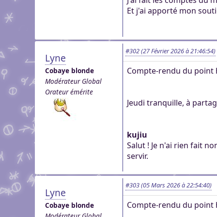
J'ai fait les comptes du 
Et j'ai apporté mon sout
#302
(27 Février 2026 à 21:46:54)
Lyne
Compte-rendu du point 
Cobaye blonde
Modérateur Global
Orateur émérite
Jeudi tranquille, à par
kujiu
Salut ! Je n'ai rien fai
servir.
#303
(05 Mars 2026 à 22:54:40)
Lyne
Compte-rendu du point 
Cobaye blonde
Modérateur Global