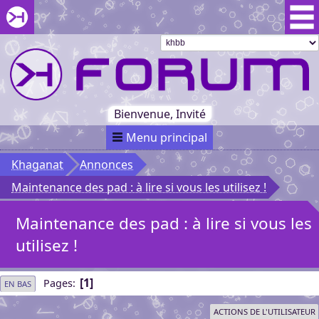
Aller au menu du forum
Aller au contenu du forum
Aller à la recherche dans le forum
Passer le
menu
Khaganat
Retour
au début
du menu
Khaganat
Bienvenue, Invité
Menu principal
Khaganat
Annonces
Maintenance des pad : à lire si vous les utilisez !
Maintenance des pad : à lire si vous les
utilisez !
1
Pages
EN BAS
ACTIONS DE L'UTILISATEUR