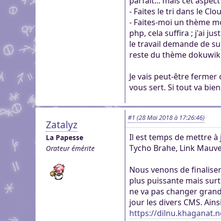
parfait... mais cet aspe
- Faites le tri dans le C
- Faites-moi un thème mo
php, cela suffira ; j'ai 
le travail demande de sui
reste du thème dokuwiki
Je vais peut-être fermer
vous sert. Si tout va bien
#1
(28 Mai 2018 à 17:26:46)
Zatalyz
Il est temps de mettre à 
La Papesse
Tycho Brahe, Link Mauve,
Orateur émérite
Nous venons de finaliser 
plus puissante mais surto
ne va pas changer grand 
jour les divers CMS. Ains
https://dilnu.khaganat.n