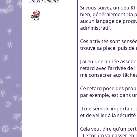
Orateur émérite
genre pour aider dans c
Pour partager des fichi
Si vous suivez un peu Kh
Visioconférence
Visioconférence
peut s'inscrire, mais li
bien, généralement ; la 
Salon audio et vidéo, a
Brillez aux couleurs de
personne si vous n'êtes
aucun langage de program
Boutiques
compte, via le navigate
Vous cherchez des goo
administratif.
Aider Khaganat
micro ! /!\ Ce n'est pas 
Nous soutenir
visuels ? Vous pouvez l
Notre projet vit grâce 
principal d'échange, pr
Ces activités sont sensé
quelques boutiques en l
nature, en temps ou en
XMPP.
trouve sa place, puis de 
stands.
Découvrez comment nou
nous puissions aller enc
J'ai eu une année assez c
retard avec l'arrivée de 
me consacrer aux tâches 
Ce retard pose des probl
par exemple, est dans une
Il me semble important de
et de veiller à la sécurit
Cela veut dire qu'un cer
- Le forum va passer en l