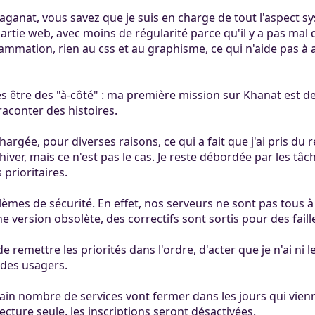
ertaines tâches.
ers. Tout le monde
aganat, vous savez que je suis en charge de tout l'aspect s
mité à 100Mo par
partie web, avec moins de régularité parce qu'il y a pas mal
ccessible sans
 Khaganat
 pas validé.
mation, rien au css et au graphisme, ce qui n'aide pas à a
ur. Allumez vos
dies avec nos
notre outil
es retrouver sur
aux dons, en
éférez le salon
es être des "à-côté" : ma première mission sur Khanat est 
igne, et sur nos
 argent.
raconter des histoires.
s aider, afin que
ore plus loin !
hargée, pour diverses raisons, ce qui a fait que j'ai pris du r
l'hiver, mais ce n'est pas le cas. Je reste débordée par les t
prioritaires.
èmes de sécurité. En effet, nos serveurs ne sont pas tous à 
 version obsolète, des correctifs sont sortis pour des failles
 remettre les priorités dans l'ordre, d'acter que je n'ai ni
é des usagers.
tain nombre de services vont fermer dans les jours qui vienn
ecture seule, les inscriptions seront désactivées.