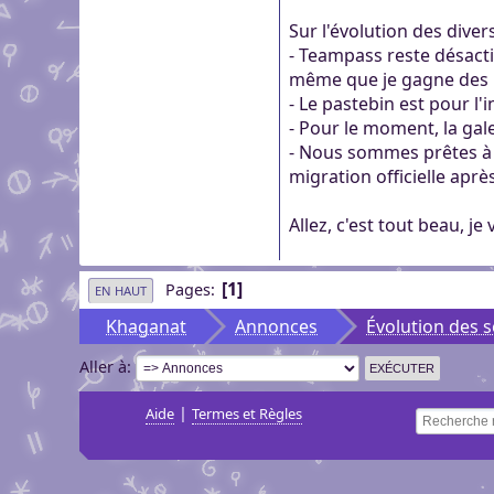
Sur l'évolution des divers
- Teampass reste désacti
même que je gagne des po
- Le pastebin est pour l'
- Pour le moment, la galer
- Nous sommes prêtes à
migration officielle après
Allez, c'est tout beau, je 
1
Pages
EN HAUT
Khaganat
Annonces
Évolution des s
Aller à
|
Aide
Termes et Règles
Recherche