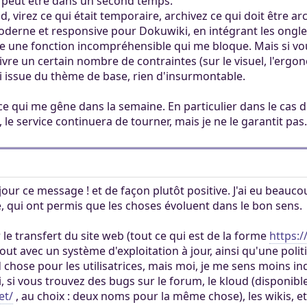
ct peut être dans un second temps.
loud, virez ce qui était temporaire, archivez ce qui doit être 
derne et responsive pour Dokuwiki, en intégrant les onglets
juste une fonction incompréhensible qui me bloque. Mais si vou
vre un certain nombre de contraintes (sur le visuel, l'ergon
 issue du thème de base, rien d'insurmontable.
 ce qui me gêne dans la semaine. En particulier dans le ca
, le service continuera de tourner, mais je ne le garantit pas.
jour ce message ! et de façon plutôt positive. J'ai eu beauc
 qui ont permis que les choses évoluent dans le bon sens.
le transfert du site web (tout ce qui est de la forme
https:/
ut avec un système d'exploitation à jour, ainsi qu'une politi
chose pour les utilisatrices, mais moi, je me sens moins in
i, si vous trouvez des bugs sur le forum, le kloud (disponib
et/
, au choix : deux noms pour la même chose), les wikis, etc,