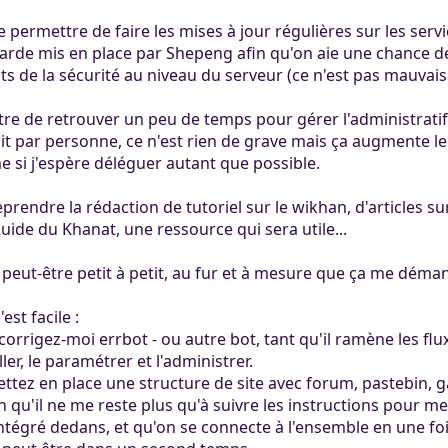
me permettre de faire les mises à jour régulières sur les se
rde mis en place par Shepeng afin qu'on aie une chance de
ts de la sécurité au niveau du serveur (ce n'est pas mauvais 
e de retrouver un peu de temps pour gérer l'administratif de 
ait par personne, ce n'est rien de grave mais ça augmente le
 si j'espère déléguer autant que possible.
eprendre la rédaction de tutoriel sur le wikhan, d'articles sur
uide du Khanat, une ressource qui sera utile...
 peut-être petit à petit, au fur et à mesure que ça me déma
est facile :
orrigez-moi errbot - ou autre bot, tant qu'il ramène les flux
ler, le paramétrer et l'administrer.
ttez en place une structure de site avec forum, pastebin, ga
qu'il ne me reste plus qu'à suivre les instructions pour met
tégré dedans, et qu'on se connecte à l'ensemble en une fois.