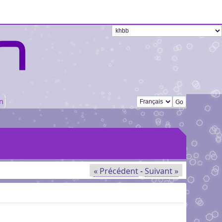
Changer de langue
n
« Précédent
-
Suivant »