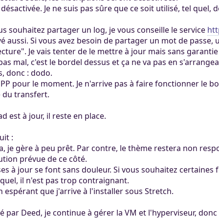
 désactivée. Je ne suis pas sûre que ce soit utilisé, tel quel
ous souhaitez partager un log, je vous conseille le service
htt
é aussi. Si vous avez besoin de partager un mot de passe, u
ecture". Je vais tenter de le mettre à jour mais sans garantie
as mal, c'est le bordel dessus et ça ne va pas en s'arrangean
s, donc : dodo.
P pour le moment. Je n'arrive pas à faire fonctionner le bot
 du transfert.
est à jour, il reste en place.
it :
 va, je gère à peu prêt. Par contre, le thème restera non re
ution prévue de ce côté.
ses à jour se font sans douleur. Si vous souhaitez certaines 
 quel, il n'est pas trop contraignant.
n espérant que j'arrive à l'installer sous Stretch.
é par Deed, je continue à gérer la VM et l'hyperviseur, donc 