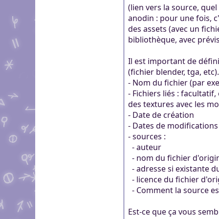
(lien vers la source, que
anodin : pour une fois, 
des assets (avec un fichie
bibliothèque, avec prévis
Il est important de défini
(fichier blender, tga, etc).
- Nom du fichier (par e
- Fichiers liés : facultat
des textures avec les mo
- Date de création
- Dates de modifications (
- sources :
- auteur
- nom du fichier d'origi
- adresse si existante du 
- licence du fichier d'or
- Comment la source est u
Est-ce que ça vous semble