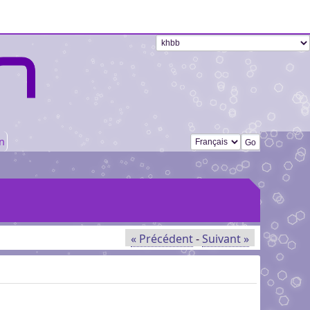
Changer de langue
n
« Précédent
-
Suivant »