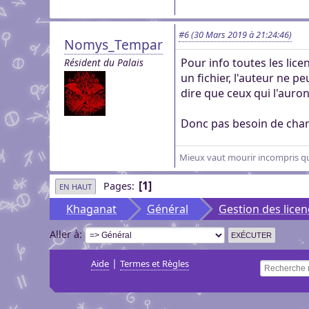
#6
(30 Mars 2019 à 21:24:46)
Nomys_Tempar
Pour info toutes les lice
Résident du Palais
un fichier, l'auteur ne pe
dire que ceux qui l'auron
Donc pas besoin de chart
Mieux vaut mourir incompris que
1
Pages
EN HAUT
Khaganat
Général
Gestion des licen
Aller à
|
Aide
Termes et Règles
Recherche