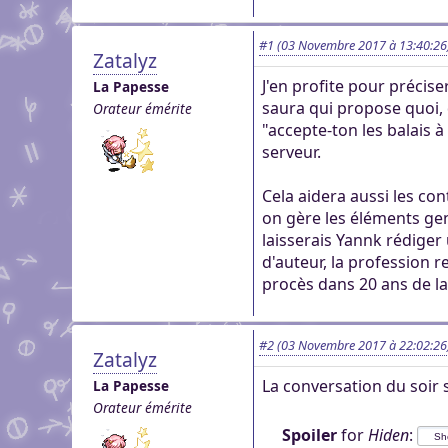
#1
(03 Novembre 2017 à 13:40:26
Zatalyz
J'en profite pour précise
La Papesse
saura qui propose quoi, d
Orateur émérite
"accepte-ton les balais 
serveur.
Cela aidera aussi les co
on gère les éléments genre
laisserais Yannk rédiger 
d'auteur, la profession r
procès dans 20 ans de la
#2
(03 Novembre 2017 à 22:02:26
Zatalyz
La conversation du soir s
La Papesse
Orateur émérite
Spoiler
for
Hiden
: