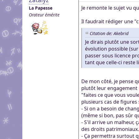
Je remonte le sujet vu qu
La Papesse
Orateur émérite
Il faudrait rédiger une 
Citation de: Akebrid
Je dirais plutôt une so
évolution possible (sur
passer sous licence pr
tant que celle-ci reste l
De mon côté, je pense q
plutôt leur engagement e
"faites ce que vous voule
plusieurs cas de figures
- Si on a besoin de chan
(même si bon, pas sûr qu
- S'il arrive un malheur, 
des droits patrimoniaux.
- Ça permettra surtout q