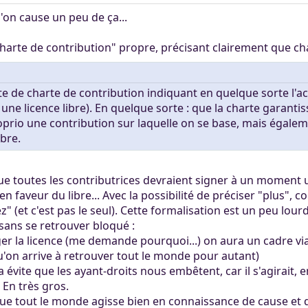
'on cause un peu de ça...
"charte de contribution" propre, précisant clairement que ch
rte de charte de contribution indiquant en quelque sorte l'a
 une licence libre). En quelque sorte : que la charte garant
oprio une contribution sur laquelle on se base, mais égalem
ibre.
ue toutes les contributrices devraient signer à un moment 
n faveur du libre... Avec la possibilité de préciser "plus",
z" (et c'est pas le seul). Cette formalisation est un peu lour
 sans se retrouver bloqué :
ger la licence (me demande pourquoi...) on aura un cadre vi
'on arrive à retrouver tout le monde pour autant)
ça évite que les ayant-droits nous embêtent, car il s'agirait, 
 En très gros.
ue tout le monde agisse bien en connaissance de cause et 