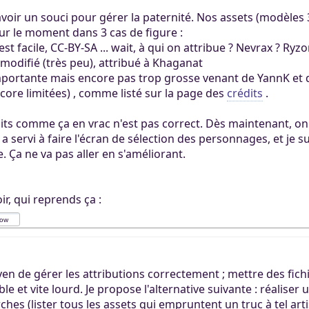
ertaines tâches.
ers. Tout le monde
avoir un souci pour gérer la paternité. Nos assets (modèles 
mité à 100Mo par
our le moment dans 3 cas de figure :
ccessible sans
 Khaganat
 pas validé.
'est facile, CC-BY-SA ... wait, à qui on attribue ? Nevrax ? R
ur. Allumez vos
dies avec nos
 modifié (très peu), attribué à Khaganat
notre outil
es retrouver sur
portante mais encore pas trop grosse venant de YannK et déj
aux dons, en
éférez le salon
core limitées) , comme listé sur la page des
igne, et sur nos
crédits
.
 argent.
s aider, afin que
édits comme ça en vrac n'est pas correct. Dès maintenant, on
ore plus loin !
 servi à faire l'écran de sélection des personnages, et je s
e. Ça ne va pas aller en s'améliorant.
ir, qui reprends ça :
en de gérer les attributions correctement ; mettre des fichi
ible et vite lourd. Je propose l'alternative suivante : réalise
rches (lister tous les assets qui empruntent un truc à tel ar