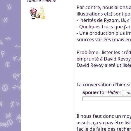
Orateur émérite
genre pour aider dans c
Pour partager des fichi
Par contre, nous allons 
Visioconférence
Visioconférence
peut s'inscrire, mais li
illustrations etc) sont p
Salon audio et vidéo, a
Brillez aux couleurs de
personne si vous n'êtes
- hérités de Ryzom, là, c
Boutiques
compte, via le navigate
Vous cherchez des goo
- Quelques trucs que j'ai
Aider Khaganat
micro ! /!\ Ce n'est pas 
Nous soutenir
visuels ? Vous pouvez l
- Une production plus im
Notre projet vit grâce 
principal d'échange, pr
sources variées (mais en
quelques boutiques en l
nature, en temps ou en
XMPP.
stands.
Découvrez comment nou
Problème : lister les cr
nous puissions aller enc
emprunté à David Revoy a
David Revoy a été utilisé
La conversation d'hier so
Spoiler
for
Hiden
:
Il nous faut donc un moy
assets, ça va pas être lis
facile de faire des reche