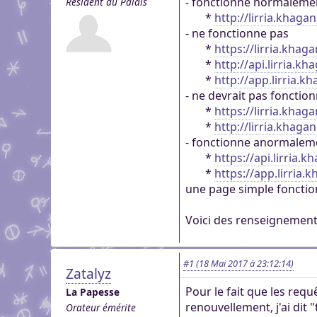
- fonctionne normaleme
Résident du Palais
genre pour aider dans c
Pour partager des fichi
*
http://lirria.khaga
Visioconférence
Visioconférence
peut s'inscrire, mais li
- ne fonctionne pas
Salon audio et vidéo, a
Brillez aux couleurs de
personne si vous n'êtes
*
https://lirria.khag
Boutiques
compte, via le navigate
Vous cherchez des goo
*
http://api.lirria.kh
Aider Khaganat
micro ! /!\ Ce n'est pas 
Nous soutenir
visuels ? Vous pouvez l
*
http://app.lirria.k
Notre projet vit grâce 
principal d'échange, pr
- ne devrait pas fonctio
quelques boutiques en l
nature, en temps ou en
XMPP.
*
https://lirria.khaga
stands.
Découvrez comment nou
*
http://lirria.khagan
nous puissions aller enc
- fonctionne anormalem
*
https://api.lirria.k
*
https://app.lirria.
une page simple fonctio
Voici des renseignements
#1
(18 Mai 2017 à 23:12:14)
Zatalyz
Pour le fait que les requ
La Papesse
renouvellement, j'ai dit 
Orateur émérite