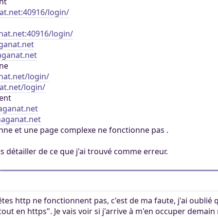
nt
ertaines tâches.
ers. Tout le monde
nat.net:40916/login/
mité à 100Mo par
ccessible sans
 Khaganat
 pas validé.
anat.net:40916/login/
ur. Allumez vos
dies avec nos
aganat.net
notre outil
es retrouver sur
haganat.net
aux dons, en
éférez le salon
nne
igne, et sur nos
 argent.
nat.net/login/
s aider, afin que
at.net/login/
ore plus loin !
ent
haganat.net
khaganat.net
nne et une page complexe ne fonctionne pas .
 détailler de ce que j'ai trouvé comme erreur.
êtes http ne fonctionnent pas, c'est de ma faute, j'ai oublié 
"tout en https". Je vais voir si j'arrive à m'en occuper dema