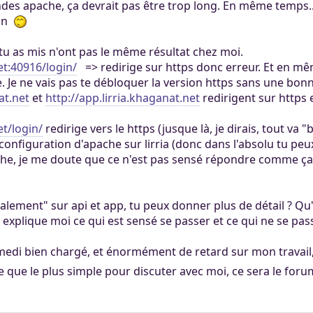
s apache, ça devrait pas être trop long. En même temps... e
ein
tu as mis n'ont pas le même résultat chez moi.
et:40916/login/
=> redirige sur https donc erreur. Et en mê
 Je ne vais pas te débloquer la version https sans une bonne
at.net
et
http://app.lirria.khaganat.net
redirigent sur https 
et/login/
redirige vers le https (jusque là, je dirais, tout va "
nfiguration d'apache sur lirria (donc dans l'absolu tu peux 
iche, je me doute que ce n'est pas sensé répondre comme ç
lement" sur api et app, tu peux donner plus de détail ? Q
explique moi ce qui est sensé se passer et ce qui ne se pas
amedi bien chargé, et énormément de retard sur mon travail, d
e que le plus simple pour discuter avec moi, ce sera le forum