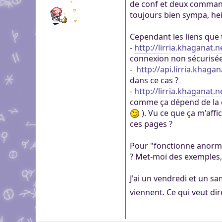
de conf et deux commande
toujours bien sympa, h
Cependant les liens que 
-
http://lirria.khaganat.n
connexion non sécurisée.
-
http://api.lirria.khagan
dans ce cas ?
-
http://lirria.khaganat.n
comme ça dépend de la co
). Vu ce que ça m'aff
ces pages ?
Pour "fonctionne anorma
? Met-moi des exemples, 
J'ai un vendredi et un s
viennent. Ce qui veut dir