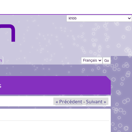
Changer de langue
n
s
« Précédent
-
Suivant »