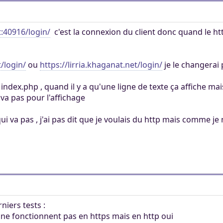
t:40916/login/
c'est la connexion du client donc quand le ht
t/login/
ou
https://lirria.khaganat.net/login/
je le changerai p
s index.php , quand il y a qu'une ligne de texte ça affiche m
ui va pas pour l'affichage
 qui va pas , j'ai pas dit que je voulais du http mais comme je n
niers tests :
 ne fonctionnent pas en https mais en http oui