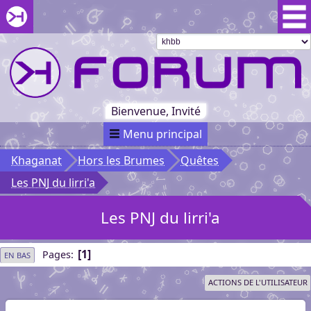
Aller au menu du forum
Aller au contenu du forum
Aller à la recherche dans le forum
Passer le
menu
Khaganat
Retour
au début
du menu
Khaganat
Bienvenue, Invité
Menu principal
Khaganat
Hors les Brumes
Quêtes
Les PNJ du lirri'a
Les PNJ du lirri'a
1
Pages
EN BAS
ACTIONS DE L'UTILISATEUR