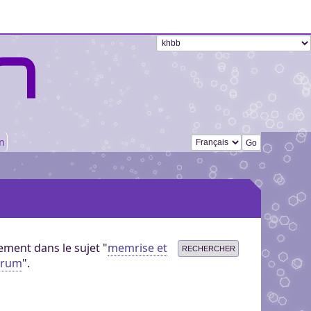
Changer de langue
n
ment dans le sujet "
memrise et
orum
".