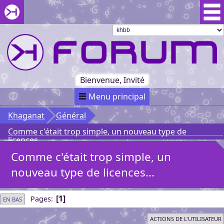
Aller au menu du forum
Aller au contenu du forum
Aller à la recherche dans le forum
Passer le
menu
Khaganat
Retour
au début
du menu
Khaganat
Bienvenue, Invité
Menu principal
Khaganat
Général
Comme c'était trop simple, un nouveau type de
licences...
Comme c'était trop simple, un
nouveau type de licences...
1
Pages
EN BAS
ACTIONS DE L'UTILISATEUR