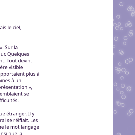
is le ciel,
». Sur la
tour. Quelques
t. Tout devint
ère visible
apportaient plus à
aines à un
présentation »,
 semblaient se
ficultés.
 étranger. Il y
l se réifiait. Les
me le mot langage
nsi que la