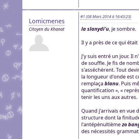
#1
(08 Mars 2014 à 16:43:23)
Lomicmenes
la slanydi'u
, je sombre.
Citoyen du Khanat
Il y a près de ce qui éta
J'y suis entré un jour. Il
de souffle. Je fis de no
s'asséchèrent. Tout devi
la longueur d'onde est c
remplaça
blanu
. Puis m
quantification », « repré
tenir les uns aux autres.
Quand j'arrivais en vue 
structure dont la finitude
l'antépénultième
zo ban
des nécessités grammati