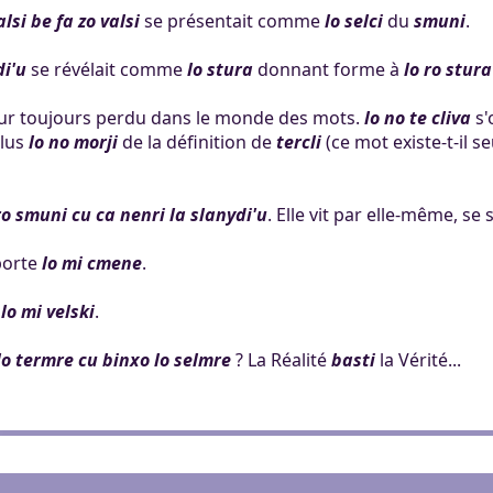
alsi be fa zo valsi
se présentait comme
lo selci
du
smuni
.
di'u
se révélait comme
lo stura
donnant forme à
lo ro stura
 pour toujours perdu dans le monde des mots.
lo no te cliva
s'
plus
lo no morji
de la définition de
tercli
(ce mot existe-t-il s
ro smuni cu ca nenri la slanydi'u
. Elle vit par elle-même, se
porte
lo mi cmene
.
e
lo mi velski
.
lo termre cu binxo lo selmre
? La Réalité
basti
la Vérité...