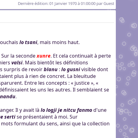
Dernière édition
: 01 Janvier 1970 à 01:00:00 par Guest
 touchais
lo tsani
, mais moins haut.
. Sur la seconde
xunre
. Et cela continuait à perte
miers
valsi
. Mais bientôt les définitions
us surpris de revoir
blanu
:
lo gusni
visible dont
aient plus à rien de concret. La bleuitude
rurent. Entre les concepts : « justice », «
éfinissaient les uns les autres. Il semblaient se
i nandu
.
ger. Il y avait là
lo logji je nitcu fanmo
d'une
te serti
se présentaient à moi. Sur
mots formulant du sens, ainsi que la collection