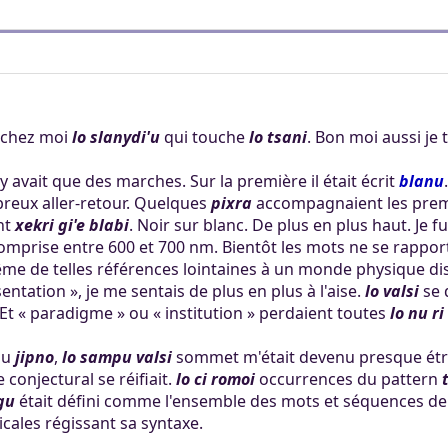
it chez moi
lo slanydi'u
qui touche
lo tsani
. Bon moi aussi je
 n'y avait que des marches. Sur la première il était écrit
blanu
mbreux aller-retour. Quelques
pixra
accompagnaient les pre
nt
xekri gi'e blabi
. Noir sur blanc. De plus en plus haut. Je f
omprise entre 600 et 700 nm. Bientôt les mots ne se rapport
ême de telles références lointaines à un monde physique dispa
sentation », je me sentais de plus en plus à l'aise.
lo valsi
se d
 Et « paradigme » ou « institution » perdaient toutes
lo nu r
du
jipno
,
lo sampu valsi
sommet m'était devenu presque étran
 conjectural se réifiait.
lo ci romoi
occurrences du pattern
gu
était défini comme l'ensemble des mots et séquences de 
cales régissant sa syntaxe.