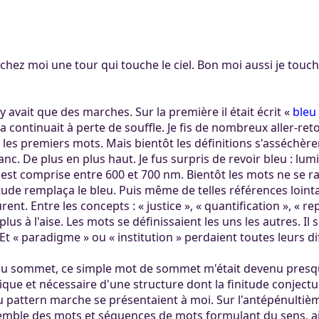
ertaines tâches.
ers. Tout le monde
mité à 100Mo par
ccessible sans
 Khaganat
 pas validé.
ur. Allumez vos
dies avec nos
t chez moi une tour qui touche le ciel. Bon moi aussi je toucha
notre outil
es retrouver sur
aux dons, en
éférez le salon
igne, et sur nos
 argent.
 n'y avait que des marches. Sur la première il était écrit «
bleu
s aider, afin que
la continuait à perte de souffle. Je fis de nombreux aller-re
ore plus loin !
s premiers mots. Mais bientôt les définitions s'asséchèren
anc. De plus en plus haut. Je fus surpris de revoir bleu : lumi
est comprise entre 600 et 700 nm. Bientôt les mots ne se r
itude remplaça le bleu. Puis même de telles références loint
t. Entre les concepts : « justice », « quantification », « re
plus à l'aise. Les mots se définissaient les uns les autres. Il
 Et « paradigme » ou « institution » perdaient toutes leurs dif
 du sommet, ce simple mot de sommet m'était devenu presque
ique et nécessaire d'une structure dont la finitude conjectura
u pattern marche se présentaient à moi. Sur l'antépénultiè
semble des mots et séquences de mots formulant du sens, ai