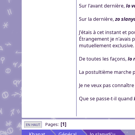
Sur l'avant dernière,
lo v
Sur la dernière,
zo slany
J'étais à cet instant et
Étrangement je n'avais 
mutuellement exclusive.
De toutes les façons,
lo 
La postultième marche 
Je ne veux pas connaîtr
Que se passe-t-il quand
1
Pages
EN HAUT
Khanat
Général
lo slanydi'u