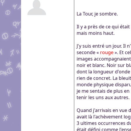
genre pour aider dans c
Pour partager des fichi
Visioconférence
Visioconférence
peut s'inscrire, mais li
La Tour, je sombre.
Salon audio et vidéo, a
Brillez aux couleurs de
personne si vous n'êtes
Boutiques
compte, via le navigate
Vous cherchez des goo
Il y a près de ce qui étai
Aider Khaganat
micro ! /!\ Ce n'est pas 
Nous soutenir
visuels ? Vous pouvez l
mais moins haut.
Notre projet vit grâce 
principal d'échange, pr
quelques boutiques en l
nature, en temps ou en
XMPP.
J'y suis entré un jour. Il
stands.
Découvrez comment nou
seconde «
rouge
». Et ce
nous puissions aller enc
images accompagnaient le
noir et blanc. Noir sur bl
dont la longueur d'onde 
rien de concret. La bleu
monde physique disparuren
je me sentais de plus en 
tenir les uns aux autres.
Quand j'arrivais en vue
avait là l'achèvement log
3 ultimes occurrences d
était défini comme l'en