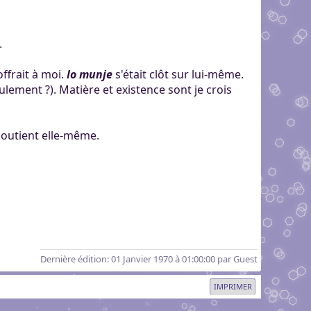
.
offrait à moi.
lo munje
s'était clôt sur lui-même.
eulement ?). Matière et existence sont je crois
 soutient elle-même.
Dernière édition
: 01 Janvier 1970 à 01:00:00 par Guest
IMPRIMER