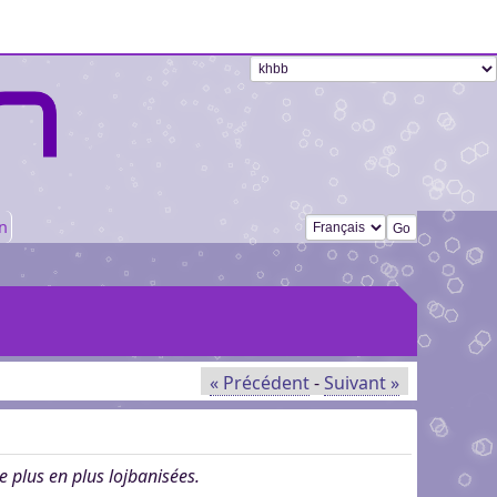
Changer de langue
n
« Précédent
-
Suivant »
e plus en plus lojbanisées.