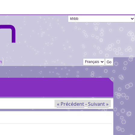
Changer de langue
n
« Précédent
-
Suivant »