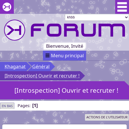
Aller au menu du forum
Aller au contenu du forum
Aller à la recherche dans le forum
Passer le
menu
Khaganat
Retour
au début
du menu
Khaganat
Bienvenue, Invité
Menu principal
Khaganat
Général
[Introspection] Ouvrir et recruter !
[Introspection] Ouvrir et recruter !
1
Pages
EN BAS
ACTIONS DE L'UTILISATEUR