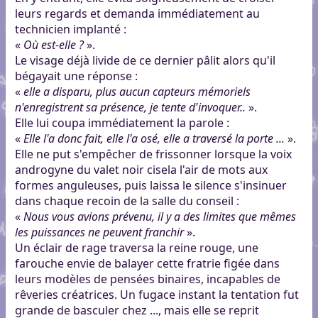
leurs regards et demanda immédiatement au
technicien implanté :
«
Où est-elle ?
».
Le visage déjà livide de ce dernier pâlit alors qu'il
bégayait une réponse :
«
elle a disparu, plus aucun capteurs mémoriels
n'enregistrent sa présence, je tente d'invoquer..
».
Elle lui coupa immédiatement la parole :
«
Elle l'a donc fait, elle l'a osé, elle a traversé la porte ...
».
Elle ne put s'empêcher de frissonner lorsque la voix
androgyne du valet noir cisela l'air de mots aux
formes anguleuses, puis laissa le silence s'insinuer
dans chaque recoin de la salle du conseil :
«
Nous vous avions prévenu, il y a des limites que mêmes
les puissances ne peuvent franchir
».
Un éclair de rage traversa la reine rouge, une
farouche envie de balayer cette fratrie figée dans
leurs modèles de pensées binaires, incapables de
rêveries créatrices. Un fugace instant la tentation fut
grande de basculer chez ..., mais elle se reprit