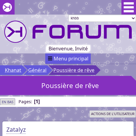
Aller au menu du forum
Aller au contenu du forum
Aller à la recherche dans le forum
Passer le
menu
Khaganat
Retour
au début
du menu
Khaganat
Bienvenue, Invité
Menu principal
Khanat
Général
Poussière de rêve
Poussière de rêve
1
Pages
EN BAS
ACTIONS DE L'UTILISATEUR
Zatalyz