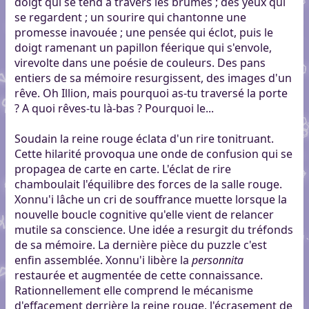
doigt qui se tend à travers les brumes ; des yeux qui
se regardent ; un sourire qui chantonne une
promesse inavouée ; une pensée qui éclot, puis le
doigt ramenant un papillon féerique qui s'envole,
virevolte dans une poésie de couleurs. Des pans
entiers de sa mémoire resurgissent, des images d'un
rêve. Oh Illion, mais pourquoi as-tu traversé la porte
? A quoi rêves-tu là-bas ? Pourquoi le...
Soudain la reine rouge éclata d'un rire tonitruant.
Cette hilarité provoqua une onde de confusion qui se
propagea de carte en carte. L'éclat de rire
chamboulait l'équilibre des forces de la salle rouge.
Xonnu'i lâche un cri de souffrance muette lorsque la
nouvelle boucle cognitive qu'elle vient de relancer
mutile sa conscience. Une idée a resurgit du tréfonds
de sa mémoire. La dernière pièce du puzzle c'est
enfin assemblée. Xonnu'i libère la
personnita
restaurée et augmentée de cette connaissance.
Rationnellement elle comprend le mécanisme
d'effacement derrière la reine rouge, l'écrasement de