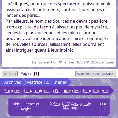
spécifiques, pour que des spectateurs puissent venir
assister aux affrontements, soutenir leurs héros et
lancer des paris...
Par ailleurs, le nom des Sources ne devrait pas être
trop explicite, de façon à laisser un peu de mystère,
seules les plus anciennes et les mieux connues
pouvant avoir une identification claire et connue. Si
de nouvelles sources jaillissaient, elles pourraient
ainsi intriguer quant à leur intérêt.
Dernière édition
: 01 Janvier 1970 à 01:00:00 par Guest
1
Pages
EN HAUT
ACTIONS DE L'UTILISATEUR
Archives
Matrice 1.0 : Khanat
Sources et champions : à l'origine des affrontements
|
,
Aide
Termes et
SMF 2.1.7 © 2026
Simple
Flux
Machines
Règles
RSS