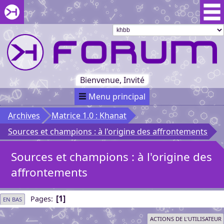
Aller au menu du forum
Aller au contenu du forum
Aller à la recherche dans le forum
Passer le
menu
Khaganat
Retour
au début
du menu
Khaganat
Bienvenue, Invité
Menu principal
Archives
Matrice 1.0 : Khanat
Sources et champions : à l'origine des affrontements
Sources et champions : à l'origine des
affrontements
1
Pages
EN BAS
ACTIONS DE L'UTILISATEUR