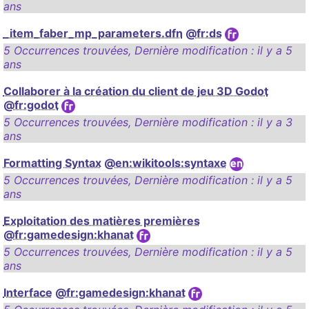
ans
_item_faber_mp_parameters.dfn
@fr:ds
5 Occurrences trouvées
,
Dernière modification :
il y a 5
ans
Collaborer à la création du client de jeu 3D Godot
@fr:godot
5 Occurrences trouvées
,
Dernière modification :
il y a 3
ans
Formatting Syntax
@en:wikitools:syntaxe
5 Occurrences trouvées
,
Dernière modification :
il y a 5
ans
Exploitation des matières premières
@fr:gamedesign:khanat
5 Occurrences trouvées
,
Dernière modification :
il y a 5
ans
Interface
@fr:gamedesign:khanat