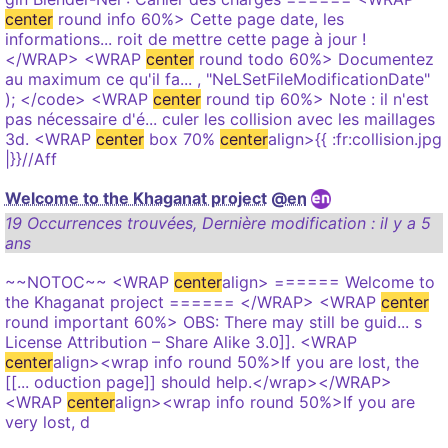
center
round info 60%> Cette page date, les
informations... roit de mettre cette page à jour !
</WRAP> <WRAP
center
round todo 60%> Documentez
au maximum ce qu'il fa... , "NeLSetFileModificationDate"
); </code> <WRAP
center
round tip 60%> Note : il n'est
pas nécessaire d'é... culer les collision avec les maillages
3d. <WRAP
center
box 70%
center
align>{{ :fr:collision.jpg
|}}//Aff
Welcome to the Khaganat project
@en
19 Occurrences trouvées
,
Dernière modification :
il y a 5
ans
~~NOTOC~~ <WRAP
center
align> ====== Welcome to
the Khaganat project ====== </WRAP> <WRAP
center
round important 60%> OBS: There may still be guid... s
License Attribution – Share Alike 3.0]]. <WRAP
center
align><wrap info round 50%>If you are lost, the
[[... oduction page]] should help.</wrap></WRAP>
<WRAP
center
align><wrap info round 50%>If you are
very lost, d