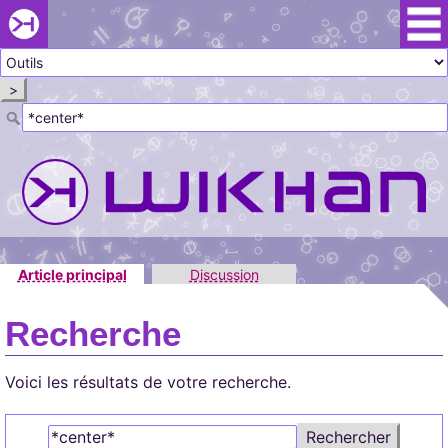
Passer le
menu
Khaganat
Retour
au début
>
du menu
Khaganat
Article principal
Discussion
Recherche
Voici les résultats de votre recherche.
Rechercher