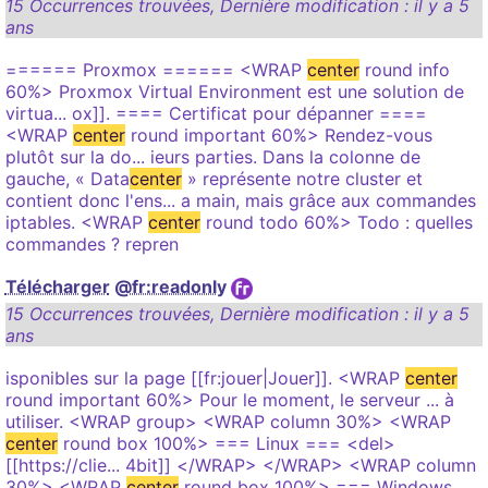
15 Occurrences trouvées
,
Dernière modification :
il y a 5
ans
====== Proxmox ====== <WRAP
center
round info
60%> Proxmox Virtual Environment est une solution de
virtua... ox]]. ==== Certificat pour dépanner ====
<WRAP
center
round important 60%> Rendez-vous
plutôt sur la do... ieurs parties. Dans la colonne de
gauche, « Data
center
» représente notre cluster et
contient donc l'ens... a main, mais grâce aux commandes
iptables. <WRAP
center
round todo 60%> Todo : quelles
commandes ? repren
Télécharger
@fr:readonly
15 Occurrences trouvées
,
Dernière modification :
il y a 5
ans
isponibles sur la page [[fr:jouer|Jouer]]. <WRAP
center
round important 60%> Pour le moment, le serveur ... à
utiliser. <WRAP group> <WRAP column 30%> <WRAP
center
round box 100%> === Linux === <del>
[[https://clie... 4bit]] </WRAP> </WRAP> <WRAP column
30%> <WRAP
center
round box 100%> === Windows