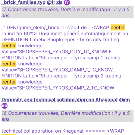
_brick_families.typ
@fr:ds
17 Occurrences trouvées
,
Dernière modification :
il y a 5
ans
: ''DFN/game_elem/_brick'' Il s'agit de... <WRAP
center
round tip 60%> Document généré automatiquement pa...
DEFINITION Label="Shopkeeper - fyros city trading
center
knowledge"
Value="SHOPKEEPER_FYROS_CITY_TC_KNOWLE...
FINITION Label="Shopkeeper - fyros camp 1 trading
center
knowledge"
Value="SHOPKEEPER_FYROS_CAMP_1_TC_KNOW...
FINITION Label="Shopkeeper - fyros camp 2 trading
center
knowledge"
Value="SHOPKEEPER_FYROS_CAMP_2_TC_KNOW
Deposits and technical collaboration on Khaganat
@en
16 Occurrences trouvées
,
Dernière modification :
il y a 5
ans
technical collaboration on Khaganat ====== <WRAP