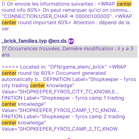
)) On envoie les informations suivantes : <WRAP
center
round info 60%> On peut remarquer qu'ici on commu...
''CONNECTION:USER_CHAR => 000001.00000''. <WRAP
center
round important 60%> Attention : dépend de la
ver
_brick_families.typ
@en:ds
17 Occurrences trouvées
,
Dernière modification :
il y a 5
ans
===== Located in: ''DFN/game_elem/_brick'' <WRAP
center
round tip 60%> Document generated
automatically b... DEFINITION Label="Shopkeeper - fyros
city trading
center
knowledge"
Value="SHOPKEEPER_FYROS_CITY_TC_KNOWLE...
FINITION Label="Shopkeeper - fyros camp 1 trading
center
knowledge"
Value="SHOPKEEPER_FYROS_CAMP_1_TC_KNOW...
FINITION Label="Shopkeeper - fyros camp 2 trading
center
knowledge"
Value="SHOPKEEPER_FYROS_CAMP_2_TC_KNOW