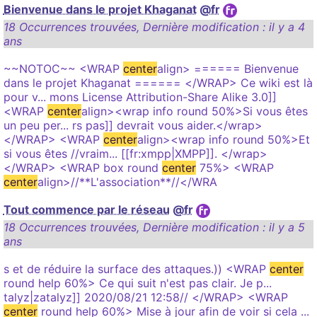
Bienvenue dans le projet Khaganat
@fr
18 Occurrences trouvées
,
Dernière modification :
il y a 4
ans
~~NOTOC~~ <WRAP
center
align> ====== Bienvenue
dans le projet Khaganat ====== </WRAP> Ce wiki est là
pour v... mons License Attribution-Share Alike 3.0]]
<WRAP
center
align><wrap info round 50%>Si vous êtes
un peu per... rs pas]] devrait vous aider.</wrap>
</WRAP> <WRAP
center
align><wrap info round 50%>Et
si vous êtes //vraim... [[fr:xmpp|XMPP]]. </wrap>
</WRAP> <WRAP box round
center
75%> <WRAP
center
align>//**L'association**//</WRA
Tout commence par le réseau
@fr
18 Occurrences trouvées
,
Dernière modification :
il y a 5
ans
s et de réduire la surface des attaques.)) <WRAP
center
round help 60%> Ce qui suit n'est pas clair. Je p...
talyz|zatalyz]] 2020/08/21 12:58// </WRAP> <WRAP
center
round help 60%> Mise à jour afin de voir si cela ...