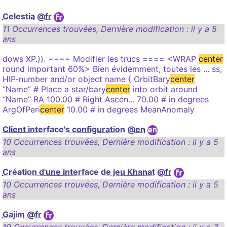
Celestia
@fr
11 Occurrences trouvées
,
Dernière modification :
il y a 5
ans
dows XP.)). ==== Modifier les trucs ==== <WRAP
center
round important 60%> Bien évidemment, toutes les ... ss,
HIP-number and/or object name { OrbitBary
center
“Name” # Place a star/bary
center
into orbit around
“Name” RA 100.00 # Right Ascen... 70.00 # in degrees
ArgOfPeri
center
10.00 # in degrees MeanAnomaly
Client interface's configuration
@en
10 Occurrences trouvées
,
Dernière modification :
il y a 5
ans
Création d'une interface de jeu Khanat
@fr
10 Occurrences trouvées
,
Dernière modification :
il y a 5
ans
Gajim
@fr