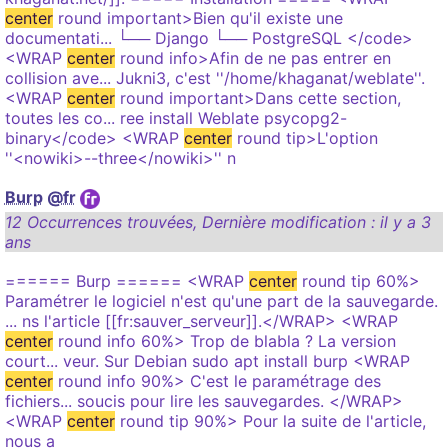
center
round important>Bien qu'il existe une
documentati... └── Django └── PostgreSQL </code>
<WRAP
center
round info>Afin de ne pas entrer en
collision ave... Jukni3, c'est ''/home/khaganat/weblate''.
<WRAP
center
round important>Dans cette section,
toutes les co... ree install Weblate psycopg2-
binary</code> <WRAP
center
round tip>L'option
''<nowiki>--three</nowiki>'' n
Burp
@fr
12 Occurrences trouvées
,
Dernière modification :
il y a 3
ans
====== Burp ====== <WRAP
center
round tip 60%>
Paramétrer le logiciel n'est qu'une part de la sauvegarde.
... ns l'article [[fr:sauver_serveur]].</WRAP> <WRAP
center
round info 60%> Trop de blabla ? La version
court... veur. Sur Debian sudo apt install burp <WRAP
center
round info 90%> C'est le paramétrage des
fichiers... soucis pour lire les sauvegardes. </WRAP>
<WRAP
center
round tip 90%> Pour la suite de l'article,
nous a