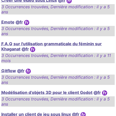
Créer une video sous Linux
@fr
3 Occurrences trouvées
,
Dernière modification :
il y a 5
ans
Emote
@fr
3 Occurrences trouvées
,
Dernière modification :
il y a 5
ans
F.A.Q sur l'utilisation grammaticale du féminin sur
Khaganat
@fr
3 Occurrences trouvées
,
Dernière modification :
il y a 11
mois
Gitflow
@fr
3 Occurrences trouvées
,
Dernière modification :
il y a 5
ans
Modélisation d’objets 3D pour le client Godot
@fr
3 Occurrences trouvées
,
Dernière modification :
il y a 5
ans
Installer un client de jeu sous linux
@fr