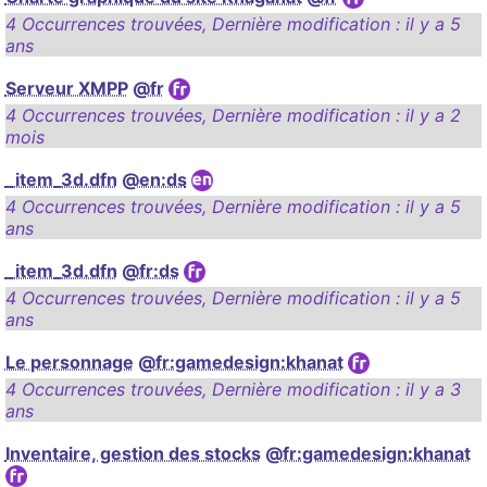
4 Occurrences trouvées
,
Dernière modification :
il y a 5
ans
Serveur XMPP
@fr
4 Occurrences trouvées
,
Dernière modification :
il y a 2
mois
_item_3d.dfn
@en:ds
4 Occurrences trouvées
,
Dernière modification :
il y a 5
ans
_item_3d.dfn
@fr:ds
4 Occurrences trouvées
,
Dernière modification :
il y a 5
ans
Le personnage
@fr:gamedesign:khanat
4 Occurrences trouvées
,
Dernière modification :
il y a 3
ans
Inventaire, gestion des stocks
@fr:gamedesign:khanat