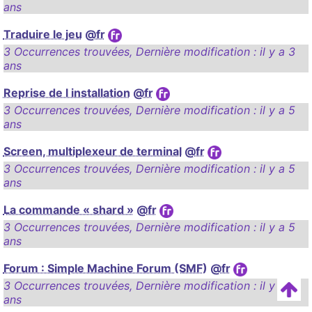
ans
Traduire le jeu
@fr
3 Occurrences trouvées
,
Dernière modification :
il y a 3
ans
Reprise de l installation
@fr
3 Occurrences trouvées
,
Dernière modification :
il y a 5
ans
Screen, multiplexeur de terminal
@fr
3 Occurrences trouvées
,
Dernière modification :
il y a 5
ans
La commande « shard »
@fr
3 Occurrences trouvées
,
Dernière modification :
il y a 5
ans
Forum : Simple Machine Forum (SMF)
@fr
3 Occurrences trouvées
,
Dernière modification :
il y a 2
ans