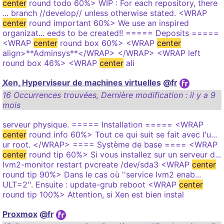
center
round todo 60%> WIP : For each repository, there
... branch //develop// unless otherwise stated. <WRAP
center
round important 60%> We use an inspired
organizat... eeds to be created!! ===== Deposits =====
<WRAP
center
round box 60%> <WRAP
center
align>**Adminsys**</WRAP> </WRAP> <WRAP left
round box 46%> <WRAP
center
ali
Xen, Hyperviseur de machines virtuelles
@fr
16 Occurrences trouvées
,
Dernière modification :
il y a 9
mois
serveur physique. ===== Installation ===== <WRAP
center
round info 60%> Tout ce qui suit se fait avec l'u...
ur root. </WRAP> ==== Système de base ==== <WRAP
center
round tip 60%> Si vous installez sur un serveur d...
lvm2-monitor restart pvcreate /dev/sda3 <WRAP
center
round tip 90%> Dans le cas où ''service lvm2 enab...
ULT=2''. Ensuite : update-grub reboot <WRAP
center
round tip 100%> Attention, si Xen est bien instal
Proxmox
@fr