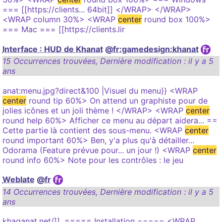
=== [[https://clients... 64bit]] </WRAP> </WRAP>
<WRAP column 30%> <WRAP
center
round box 100%>
=== Mac === [[https://clients.lir
Interface : HUD de Khanat
@fr:gamedesign:khanat
15 Occurrences trouvées
,
Dernière modification :
il y a 5
ans
anat:menu.jpg?direct&100 |Visuel du menu}} <WRAP
center
round tip 60%> On attend un graphiste pour de
jolies icônes et un joli thème ! </WRAP> <WRAP
center
round help 60%> Afficher ce menu au départ aidera... ==
Cette partie là contient des sous-menu. <WRAP
center
round important 60%> Ben, y'a plus qu'à détailler...
Odorama (Feature prévue pour... un jour !) <WRAP
center
round info 60%> Note pour les contrôles : le jeu
Weblate
@fr
14 Occurrences trouvées
,
Dernière modification :
il y a 5
ans
khaganat.net/]]. ===== Installation ===== <WRAP