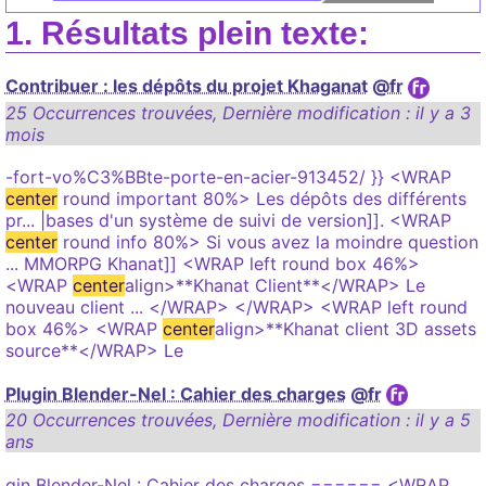
Résultats plein texte:
Contribuer : les dépôts du projet Khaganat
@fr
25 Occurrences trouvées
,
Dernière modification :
il y a 3
mois
-fort-vo%C3%BBte-porte-en-acier-913452/ }} <WRAP
center
round important 80%> Les dépôts des différents
pr... |bases d'un système de suivi de version]]. <WRAP
center
round info 80%> Si vous avez la moindre question
... MMORPG Khanat]] <WRAP left round box 46%>
<WRAP
center
align>**Khanat Client**</WRAP> Le
nouveau client ... </WRAP> </WRAP> <WRAP left round
box 46%> <WRAP
center
align>**Khanat client 3D assets
source**</WRAP> Le
Plugin Blender-Nel : Cahier des charges
@fr
20 Occurrences trouvées
,
Dernière modification :
il y a 5
ans
gin Blender-Nel : Cahier des charges ====== <WRAP