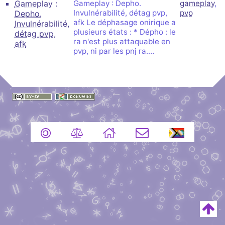
Gameplay :
Gameplay : Depho.
gameplay
,
Invulnérabilité, détag pvp,
pvp
Depho.
afk Le déphasage onirique a
Invulnérabilité,
plusieurs états : * Dépho : le
détag pvp,
ra n'est plus attaquable en
afk
pvp, ni par les pnj ra.…